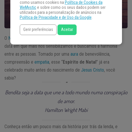
como usamos cookies na
Política de Cookies da
WeMystic
e sobre como os seus dados podem ser
utilizados para a personalização de anúncios na
Política de Privacidade e de Uso da Google
.
Gerir preferências
Aceitar
O
Natal
não só é um dos períodos mais festivos do ano, mas a
data em que mais nos sensibilizamos e buscamos a harmonia
entre as pessoas. Tomado por uma
aura
de benevolência,
compreensão e
empatia
, esse “
Espírito de Natal
” já era
celebrado muito antes do nascimento de
Jesus Cristo
, você
sabia?
Bendita seja a data que une a todo mundo numa conspiração
de amor.
Hamilton Wright Mabi
Conheça então um pouco mais da história por trás da lenda, e