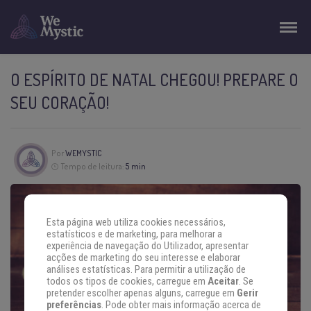
O ESPÍRITO DE NATAL CHEGOU! PREPARE O
SEU CORAÇÃO!
Por
WEMYSTIC
Tempo de leitura:
5 min
Esta página web utiliza cookies necessários,
estatísticos e de marketing, para melhorar a
experiência de navegação do Utilizador, apresentar
acções de marketing do seu interesse e elaborar
análises estatísticas. Para permitir a utilização de
todos os tipos de cookies, carregue em
Aceitar
. Se
pretender escolher apenas alguns, carregue em
Gerir
preferências
. Pode obter mais informação acerca de