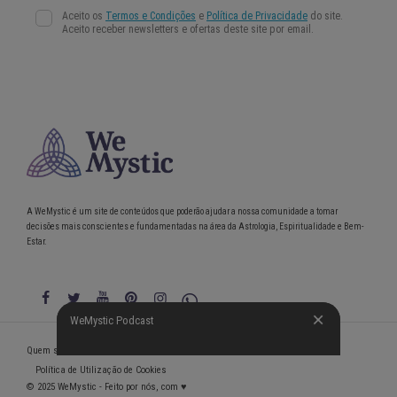
A WeMystic é um site de conteúdos que poderão ajudar a nossa comunidade a tomar
decisões mais conscientes e fundamentadas na área da Astrologia, Espiritualidade e Bem-
Estar.
WeMystic Podcast
WeMystic Podcast
Quem somos
Política de Privacidade
Condições gerais de utilização
Política de Utilização de Cookies
© 2025 WeMystic - Feito por nós, com ♥