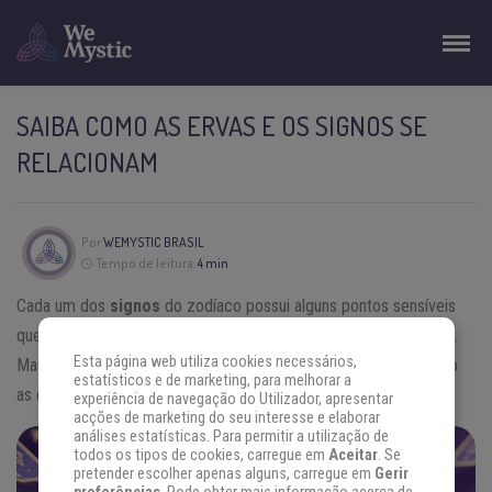
SAIBA COMO AS ERVAS E OS SIGNOS SE
RELACIONAM
Por
WEMYSTIC BRASIL
Tempo de leitura:
4 min
Cada um dos
signos
do zodíaco possui alguns pontos sensíveis
que podem acabar afetando mental ou fisicamente seus nativos.
Esta página web utiliza cookies necessários,
Mas é totalmente possível se amenizar estes problemas usando
estatísticos e de marketing, para melhorar a
as ervas, as energias presentes na natureza.
experiência de navegação do Utilizador, apresentar
acções de marketing do seu interesse e elaborar
análises estatísticas. Para permitir a utilização de
todos os tipos de cookies, carregue em
Aceitar
. Se
ENCONTRE AS RESPOSTAS QUE
pretender escolher apenas alguns, carregue em
Gerir