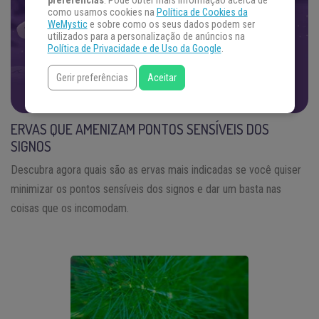
preferências
. Pode obter mais informação acerca de
VOCÊ PROCURA
como usamos cookies na
Política de Cookies da
WeMystic
e sobre como os seus dados podem ser
Concentre sua energia na sua pergunta e escolha um
utilizados para a personalização de anúncios na
oráculo. Se prepare.
Política de Privacidade e de Uso da Google
.
DESCUBRA AS RESPOSTAS
Gerir preferências
Aceitar
ERVAS QUE AMENIZAM PONTOS SENSÍVEIS DOS
SIGNOS
Descubra agora quais são as ervas mais indicadas se você quiser
minimizar os pontos sensíveis dos signos e dar um basta nas
coisas que os incomodam.