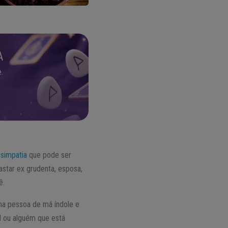
A
.
a
simpatia
que pode ser
astar ex grudenta, esposa,
ê.
uma pessoa de má índole e
l ou alguém que está