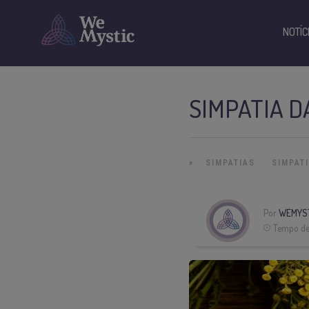
NOTÍC
SIMPATIA D
»
SIMPATIAS
SIMPAT
Por
WEMYS
Tempo de 