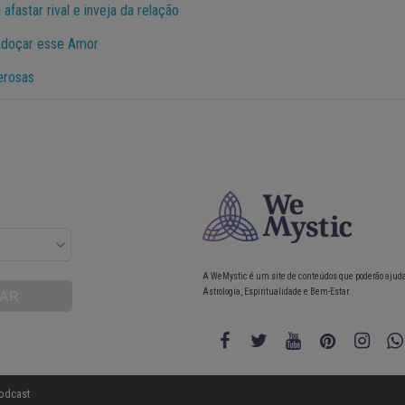
afastar rival e inveja da relação
adoçar esse Amor
erosas
A WeMystic é um site de conteúdos que poderão ajud
Astrologia, Espiritualidade e Bem-Estar.
odcast