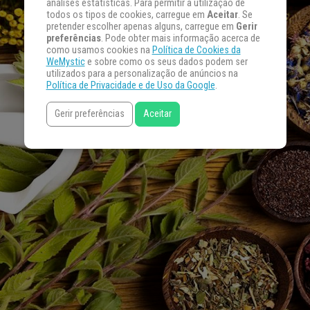
análises estatísticas. Para permitir a utilização de
todos os tipos de cookies, carregue em
Aceitar
. Se
pretender escolher apenas alguns, carregue em
Gerir
preferências
. Pode obter mais informação acerca de
como usamos cookies na
Política de Cookies da
WeMystic
e sobre como os seus dados podem ser
utilizados para a personalização de anúncios na
Política de Privacidade e de Uso da Google
.
Gerir preferências
Aceitar