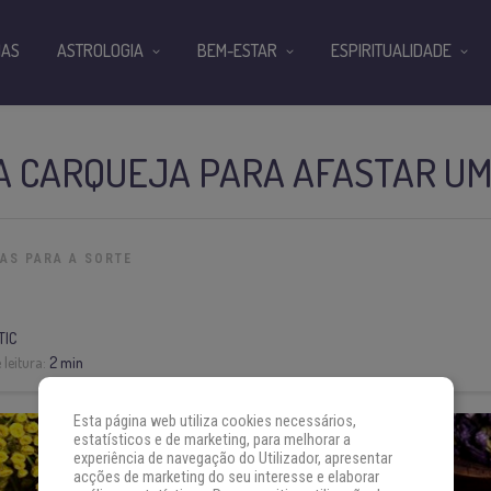
IAS
ASTROLOGIA
BEM-ESTAR
ESPIRITUALIDADE
A CARQUEJA PARA AFASTAR UM
IAS PARA A SORTE
TIC
leitura:
2 min
Esta página web utiliza cookies necessários,
estatísticos e de marketing, para melhorar a
experiência de navegação do Utilizador, apresentar
acções de marketing do seu interesse e elaborar