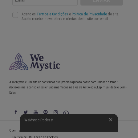
A WeMystic é um site de conteúdos que poderão ajudar a nossa comunidade a tomar
decisões mais conscientes e fundamentadas na área da Astrologia, Espiritualidade e Bem-
Estar.
WeMystic Podcast
WeMystic Podcast
Quem somos
Política de Privacidade
Condições gerais de utilização
Política de Utilização de Cookies