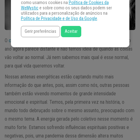
como usamos cookies na
Política de Cookies da
WeMystic
e sobre como os seus dados podem ser
utilizados para a personalização de anúncios na
Política de Privacidade e de Uso da Google
.
Gerir preferências
Aceitar
O
coronavírus
parou o mundo. A vida que levávamos até início do
ano agora parece distante e não temos ideia de quando as coisas
vão voltar ao normal. Já nem sabemos mais qual é esse normal,
para qual vida queremos voltar.
Nossas antenas energéticas estão captando muito mais
informação do que antes, pois, assim como nós, outras pessoas
também estão vivendo momentos de grande intensidade
emocional e espiritual. Temos, pela primeira vez na história, o
mundo todo debruçado sobre o mesmo assunto, preocupado com
o mesmo tema. A energia gerada pelo coletivo nesse momento é
muito forte. Estamos sofrendo influências espirituais positivas e
negativas, pois, uma pandemia dessa dimensão altera muitos