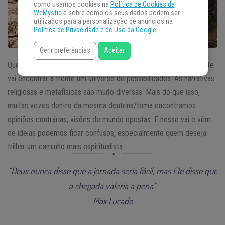
como usamos cookies na
Política de Cookies da
WeMystic
e sobre como os seus dados podem ser
utilizados para a personalização de anúncios na
Política de Privacidade e de Uso da Google
.
Gerir preferências
Aceitar
Quem começa uma busca pelo
despertar espiritual
certamente
vai encontrar à frente um universo de possibilidades. As narrativas
religiosas e metafísicas são muito diversas. Mais do que isso,
muitas vezes dentro da mesma doutrina/tema encontramos
opiniões contrárias, visões de mundo opostas. E nesse vai e vêm
de ideias podemos ficar confusos, especialmente quem deseja
trilhar um caminho mais espiritualista.
“Deus nunca disse que a jornada seria fácil, mas Ele disse que
a chegada valeria a pena”
Max Lucado