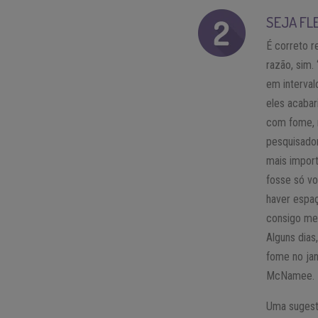
SEJA FL
É correto r
razão, sim.
em interva
eles acabar
com fome, 
pesquisador
mais import
fosse só vo
haver espaç
consigo me
Alguns dias
fome no jan
McNamee.
Uma sugestã