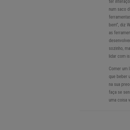
ter interaçõ
num saco de
ferramenta
bem”, diz W
as ferrame
desenvolven
sozinho, m
lidar com is
Comer um la
que beber u
na sua pre
faça se sen
uma coisa v