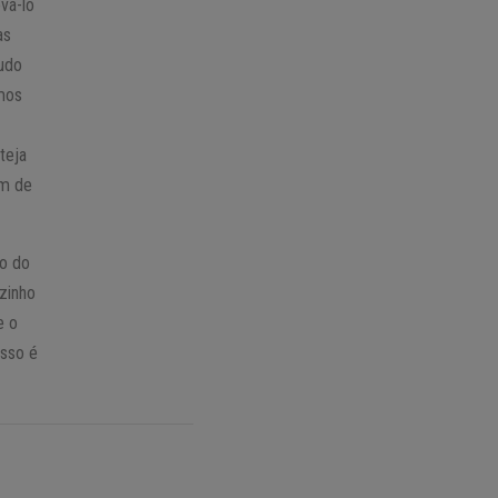
evá-lo
as
tudo
emos
teja
em de
zo do
ozinho
e o
Isso é