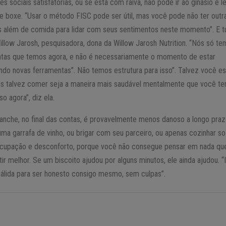
es sociais satisfatórias, ou se está com raiva, não pode ir ao ginásio e l
 boxe. “Usar o método FISC pode ser útil, mas você pode não ter outr
s além de comida para lidar com seus sentimentos neste momento”. E 
illow Jarosh, pesquisadora, dona da Willow Jarosh Nutrition. “Nós só t
ntas que temos agora, e não é necessariamente o momento de estar
do novas ferramentas”. Não temos estrutura para isso”. Talvez você es
as talvez comer seja a maneira mais saudável mentalmente que você t
so agora”, diz ela.
nche, no final das contas, é provavelmente menos danoso a longo pra
ma garrafa de vinho, ou brigar com seu parceiro, ou apenas cozinhar s
ocupação e desconforto, porque você não consegue pensar em nada qu
tir melhor. Se um biscoito ajudou por alguns minutos, ele ainda ajudou. “
álida para ser honesto consigo mesmo, sem culpas”.