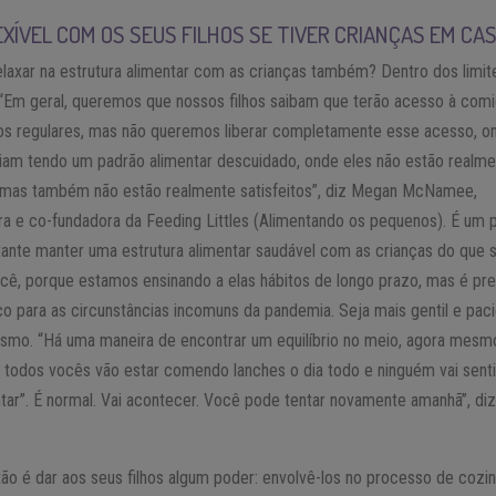
EXÍVEL COM OS SEUS FILHOS SE TIVER CRIANÇAS EM CA
elaxar na estrutura alimentar com as crianças também? Dentro dos limit
 “Em geral, queremos que nossos filhos saibam que terão acesso à com
los regulares, mas não queremos liberar completamente esse acesso, o
iam tendo um padrão alimentar descuidado, onde eles não estão realm
mas também não estão realmente satisfeitos”, diz Megan McNamee,
a e co-fundadora da Feeding Littles (Alimentando os pequenos). É um
ante manter uma estrutura alimentar saudável com as crianças do que 
cê, porque estamos ensinando a elas hábitos de longo prazo, mas é pr
o para as circunstâncias incomuns da pandemia. Seja mais gentil e pac
smo. “Há uma maneira de encontrar um equilíbrio no meio, agora mesm
, todos vocês vão estar comendo lanches o dia todo e ninguém vai senti
tar”. É normal. Vai acontecer. Você pode tentar novamente amanhã”, di
o é dar aos seus filhos algum poder: envolvê-los no processo de cozin