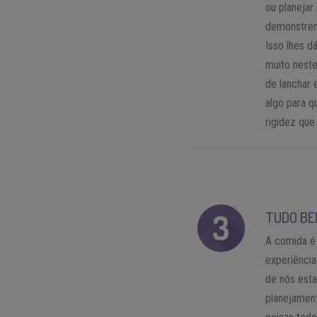
ou planejar
demonstrem
Isso lhes d
muito nest
de lanchar 
algo para q
rigidez qu
TUDO BE
A comida é
experiência
de nós est
planejamen