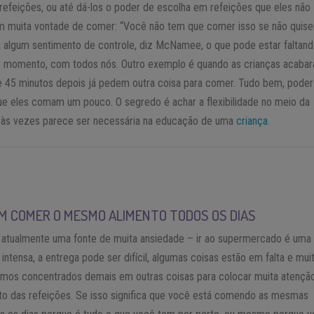
 refeições, ou até dá-los o poder de escolha em refeições que eles não
 muita vontade de comer: “Você não tem que comer isso se não quiser
á algum sentimento de controle, diz McNamee, o que pode estar faltan
e momento, com todos nós. Outro exemplo é quando as crianças acaba
e 45 minutos depois já pedem outra coisa para comer. Tudo bem, poder
ue eles comam um pouco. O segredo é achar a flexibilidade no meio da
e às vezes parece ser necessária na educação de uma
criança
.
M COMER O MESMO ALIMENTO TODOS OS DIAS
 atualmente uma fonte de muita ansiedade – ir ao supermercado é uma
 intensa, a entrega pode ser difícil, algumas coisas estão em falta e mui
amos concentrados demais em outras coisas para colocar muita atençã
to das refeições. Se isso significa que você está comendo as mesmas