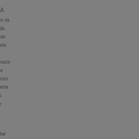
SA
es da
ida
nde
ente
 pouco
se
eciso
iente
o.
r
z
har