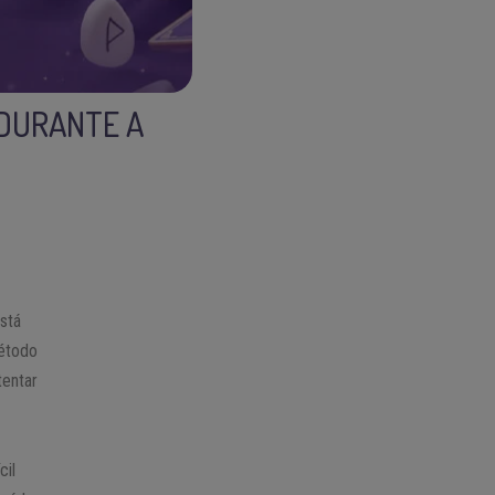
 DURANTE A
stá
étodo
tentar
cil