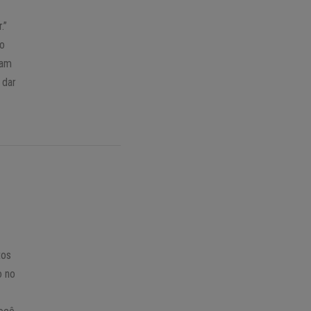
.”
do
ram
 dar
tos
o no