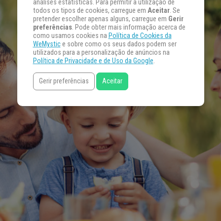
análises estatísticas. Para permitir a utilização de
todos os tipos de cookies, carregue em
Aceitar
. Se
pretender escolher apenas alguns, carregue em
Gerir
preferências
. Pode obter mais informação acerca de
como usamos cookies na
Política de Cookies da
WeMystic
e sobre como os seus dados podem ser
utilizados para a personalização de anúncios na
Política de Privacidade e de Uso da Google
.
Gerir preferências
Aceitar