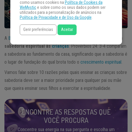
como usamos cookies na
Política de Cookies da
WeMystic
e sobre como os seus dados podem ser
utilizados para a personalização de anúncios na
Política de Privacidade e de Uso da Google
.
Gerir preferências
Aceitar
A
Bíblia
tem muito a dizer sobre como explicar a importância da
sabedoria espiritual às
crianças
. Provérbios 24: 3-4 comparam
a sabedoria ao fundamento da casa, significando que a sabedoria é
o lugar de fundação do qual brota todo o
crescimento espiritual
.
Vamos falar sobre 10 razões pelas quais ensinar as crianças sobre
sabedoria deve ser a maior prioridade para qualquer pai ou mãe
que queira ensinar seus filhos a exercitar a espiritualidade.
ENCONTRE AS RESPOSTAS QUE
VOCÊ PROCURA
Concentre sua energia na sua pergunta e escolha um