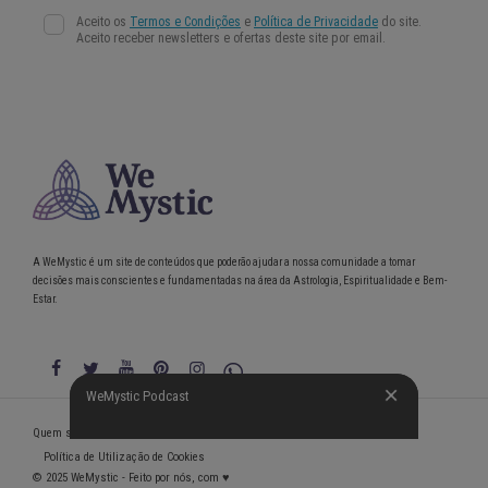
A WeMystic é um site de conteúdos que poderão ajudar a nossa comunidade a tomar
decisões mais conscientes e fundamentadas na área da Astrologia, Espiritualidade e Bem-
Estar.
WeMystic Podcast
WeMystic Podcast
Quem somos
Política de Privacidade
Condições gerais de utilização
Política de Utilização de Cookies
© 2025 WeMystic - Feito por nós, com ♥