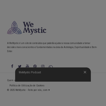
A WeMystic é um site de conteúdos que poderão ajudar a nossa comunidade a tomar
decisões mais conscientes e fundamentadas na área da Astrologia, Espiritualidade e Bem-
Estar.
WeMystic Podcast
WeMystic Podcast
Quem somos
Política de Privacidade
Condições gerais de utilização
Política de Utilização de Cookies
© 2025 WeMystic - Feito por nós, com ♥