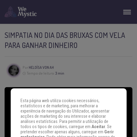
SIMPATIA NO DIA DAS BRUXAS COM VELA
PARA GANHAR DINHEIRO
Por
HELOÍSA VON AH
Tempo de leitura:
3 min
Esta página web utiliza cookies necessários,
estatísticos e de marketing, para melhorar a
experiência de navegação do Utilizador, apresentar
acções de marketing do seu interesse e elaborar
análises estatísticas. Para permitir a utilização de
todos os tipos de cookies, carregue em
Aceitar
. Se
pretender escolher apenas alguns, carregue em
Gerir