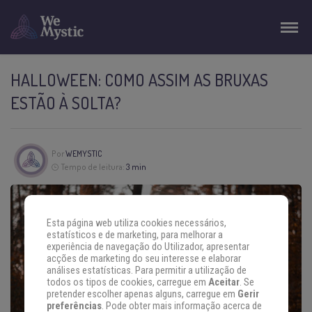
HALLOWEEN: COMO ASSIM AS BRUXAS
ESTÃO À SOLTA?
Por
WEMYSTIC
Tempo de leitura:
3 min
Esta página web utiliza cookies necessários,
estatísticos e de marketing, para melhorar a
experiência de navegação do Utilizador, apresentar
acções de marketing do seu interesse e elaborar
análises estatísticas. Para permitir a utilização de
todos os tipos de cookies, carregue em
Aceitar
. Se
pretender escolher apenas alguns, carregue em
Gerir
preferências
. Pode obter mais informação acerca de