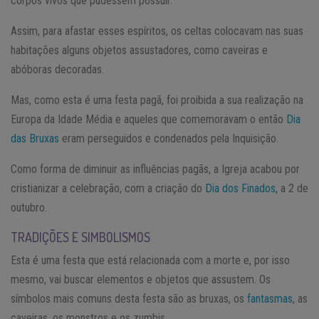
corpos vivos que pudessem possuir.
Assim, para afastar esses espíritos, os celtas colocavam nas suas
habitações alguns objetos assustadores, como caveiras e
abóboras decoradas.
Mas, como esta é uma festa pagã, foi proibida a sua realização na
Europa da Idade Média e aqueles que comemoravam o então
Dia
das Bruxas
eram perseguidos e condenados pela Inquisição.
Como forma de diminuir as influências pagãs, a Igreja acabou por
cristianizar a celebração, com a criação do
Dia dos Finados
, a 2 de
outubro.
TRADIÇÕES E SIMBOLISMOS
Esta é uma festa que está relacionada com a morte e, por isso
mesmo, vai buscar elementos e objetos que assustem. Os
símbolos mais comuns desta festa são as bruxas, os
fantasmas
, as
caveiras, os monstros e os zumbis.