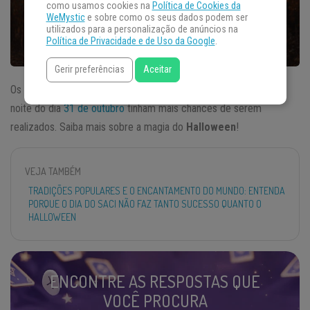
como usamos cookies na
Política de Cookies da
WeMystic
e sobre como os seus dados podem ser
utilizados para a personalização de anúncios na
Política de Privacidade e de Uso da Google
.
Gerir preferências
Aceitar
Os celtas acreditavam que todos os pedidos realizados à meia-
noite do dia
31 de outubro
tinham mais chances de serem
realizados. Saiba mais sobre a magia do
Halloween
!
VEJA TAMBÉM
TRADIÇÕES POPULARES E O ENCANTAMENTO DO MUNDO: ENTENDA
PORQUE O DIA DO SACI NÃO FAZ TANTO SUCESSO QUANTO O
HALLOWEEN
ENCONTRE AS RESPOSTAS QUE
VOCÊ PROCURA