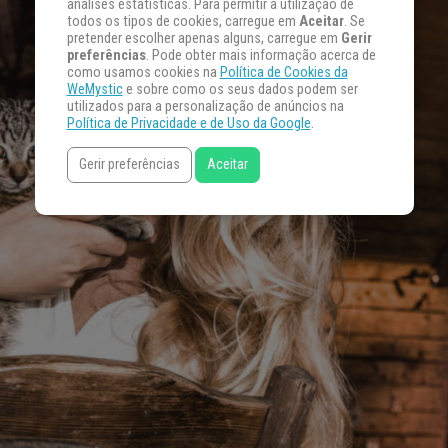
análises estatísticas. Para permitir a utilização de
todos os tipos de cookies, carregue em
Aceitar
. Se
pretender escolher apenas alguns, carregue em
Gerir
preferências
. Pode obter mais informação acerca de
como usamos cookies na
Política de Cookies da
WeMystic
e sobre como os seus dados podem ser
utilizados para a personalização de anúncios na
Política de Privacidade e de Uso da Google
.
Gerir preferências
Aceitar