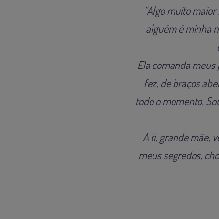
“Algo muito maior 
alguém é minha m
Ela comanda meus pa
fez, de braços aber
todo o momento. Sou 
A ti, grande mãe, ve
meus segredos, choro