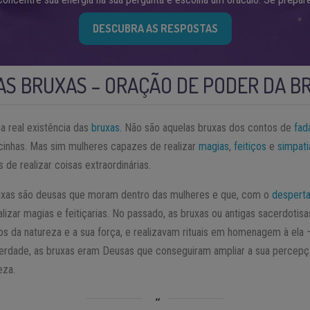
DESCUBRA AS RESPOSTAS
AS BRUXAS – ORAÇÃO DE PODER DA B
a real existência das
bruxas
. Não são aquelas bruxas dos contos de
fad
cinhas. Mas sim mulheres capazes de realizar
magias
,
feitiços
e
simpati
 de realizar coisas extraordinárias.
ruxas são deusas que moram dentro das mulheres e que, com o
despertar
izar magias e feitiçarias. No passado, as bruxas ou antigas sacerdoti
 da natureza e a sua força, e realizavam rituais em homenagem à ela
erdade, as bruxas eram Deusas que conseguiram ampliar a sua percepçã
eza.