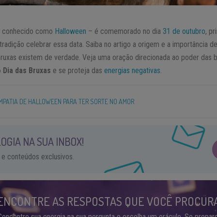
 conhecido como
Halloween
– é comemorado no dia
31 de outubro
, p
tradição celebrar essa data. Saiba no artigo a origem e a importância 
bruxas existem de verdade. Veja uma oração direcionada ao poder das b
o
Dia das Bruxas
e se proteja das
energias negativas
.
MPATIA DE HALLOWEEN PARA TER SORTE NO AMOR
OGIA NA SUA INBOX!
 e conteúdos exclusivos.
ENCONTRE AS RESPOSTAS QUE VOCÊ PROCUR
Concentre sua energia na sua pergunta e escolha um oráculo. Se prepare