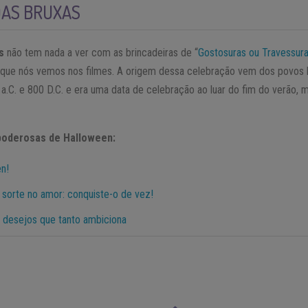
DAS BRUXAS
s
não tem nada a ver com as brincadeiras de “
Gostosuras ou Travessur
que nós vemos nos filmes. A origem dessa celebração vem dos povos ha
a.C. e 800 D.C. e era uma data de celebração ao luar do fim do verão, 
 poderosas de Halloween:
n!
 sorte no amor: conquiste-o de vez!
s desejos que tanto ambiciona​