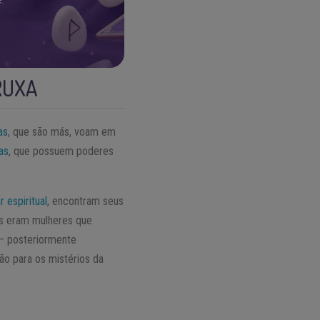
RUXA
as
, que são más, voam em
as
, que possuem poderes
 espiritual
, encontram seus
sas eram mulheres que
 — posteriormente
o para os mistérios da