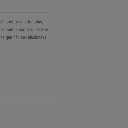
as
”, abóboras enfeitadas,
bitantes das Ilhas da Grã-
mas que não se relacionava