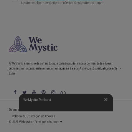
A WeMystic é um site de conteúdos que poderão ajudar a nossa comunidade a tomar
decisões mais conscientes e fundamentadas na área da Astrologia, Espiritualidade e Bem-
Estar.
WeMystic Podcast
WeMystic Podcast
Quem somos
Política de Privacidade
Condições gerais de utilização
Política de Utilização de Cookies
© 2025 WeMystic - Feito por nós, com ♥