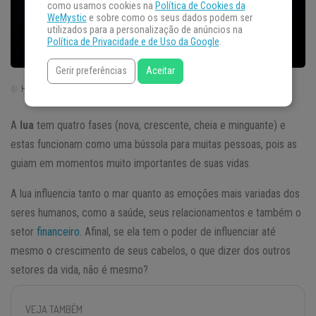
como usamos cookies na
Política de Cookies da
WeMystic
e sobre como os seus dados podem ser
utilizados para a personalização de anúncios na
Política de Privacidade e de Uso da Google
.
Gerir preferências
Aceitar
Horário de Brasília | Brasil (GTM -3)
A
lua
tem quatro fases (nova, crescente, cheia e minguante) e
estas funcionam como uma bússola para muitas pessoas, pois as
guiam em momentos muito importantes de suas vidas.
A lua influencia tanto o mar quanto as emoções mais variadas dos
seres humanos, como a saúde, seus relacionamentos e também o
setor
financeiro
. Afinal, se ela tem o poder de influenciar até
mesmo o crescimento de seus cabelos, o que dizer dos outros
setores da vida, não é mesmo?
VEJA TAMBÉM