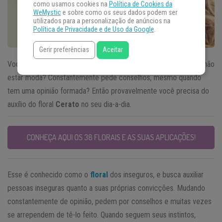
como usamos cookies na
Política de Cookies da
WeMystic
e sobre como os seus dados podem ser
utilizados para a personalização de anúncios na
Política de Privacidade e de Uso da Google
.
Gerir preferências
Aceitar
Você compra roupas que não gosta pois se sente inseguro em não
estar moda? Constantemente pede conselhos, mesmo quando
tem uma opinião formada? Então provavelmente você precisa do
auxílio do floral
Cerato
no seu dia-a-dia.
CONHEÇA AQUI OS 38 FLORAIS E AS SUAS APLICAÇÕES!
Esse é conhecido como o
floral
dos inseguros, e busca auxiliar
pessoas inseguras quanto a suas próprias convicções. Mudando
constantemente de opinião, pedem por conselhos e muitas vezes
se arrependem de tê-lo feito. Quando seguem seus instintos,