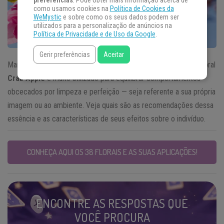
preferências
. Pode obter mais informação acerca de
como usamos cookies na
Política de Cookies da
WeMystic
e sobre como os seus dados podem ser
utilizados para a personalização de anúncios na
Política de Privacidade e de Uso da Google
.
Gerir preferências
Aceitar
Manifestado em um estado ou até mesmo como patologia, o floral
Crab Apple
é muito utilizado para equilibrar comportamentos
obcecados por limpeza e perfeição — seja referente a sua própria
imagem ou ao ambiente. Veja quais são as recomendações dessa
essência e as características de seus efeitos sobre o indivíduo.
CONHEÇA AQUI OS 38 FLORAIS E AS SUAS APLICAÇÕES!
ENCONTRE AS RESPOSTAS QUE
VOCÊ PROCURA