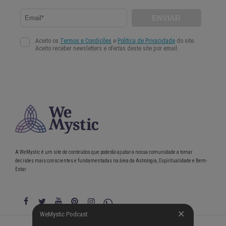
A WeMystic é um site de conteúdos que poderão ajudar a nossa comunidade a tomar
decisões mais conscientes e fundamentadas na área da Astrologia, Espiritualidade e Bem-
Estar.
WeMystic Podcast
WeMystic Podcast