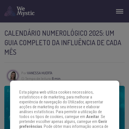
CALENDÁRIO NUMEROLÓGICO 2025: UM
GUIA COMPLETO DA INFLUÊNCIA DE CADA
MÊS
Por
VANESSA HUERTA
Tempo de leitura:
6 min
Esta página web utiliza cookies necessários,
estatísticos e de marketing, para melhorar a
experiência de navegação do Utilizador, apresentar
acções de marketing do seu interesse e elaborar
análises estatísticas. Para permitir a utilização de
todos os tipos de cookies, carregue em
Aceitar
. Se
pretender escolher apenas alguns, carregue em
Gerir
preferências
. Pode obter mais informação acerca de