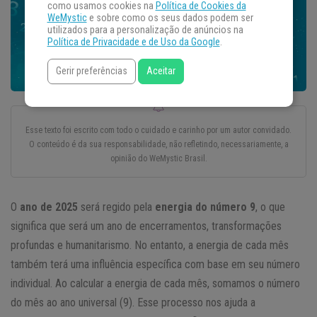
como usamos cookies na
Política de Cookies da
WeMystic
e sobre como os seus dados podem ser
utilizados para a personalização de anúncios na
Política de Privacidade e de Uso da Google
.
Gerir preferências
Aceitar
Esse texto foi escrito com todo o cuidado e carinho por um autor convidado.
O conteúdo é da sua responsabilidade, não refletindo, necessariamente, a
opinião do WeMystic Brasil.
O
ano de 2025
será regido pela
energia do número 9
, o que
significa que será um ano de encerramentos, transformações
profundas e humanitarismo. No entanto, a energia de cada mês
também terá uma influência específica com base em seu número
individual. Ao calcular a energia de cada mês, somamos o número
do mês ao ano universal (9). Esse processo nos ajuda a