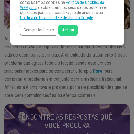
como usamos cookies na
Política de Cookies da
WeMystic
e sobre como os seus dados podem ser
utilizados para a personalização de anúncios na
Política de Privacidade e de Uso da Google
.
Gerir preferências
Aceitar
Ataques de pânico, crise de pânico ou de ansiedade são
condições graves e capazes de ocasionar enormes problemas na
vida de quem sofre com elas. A dificuldade do tratamento é outro
problema que agrava toda a situação, sendo este um dos
principais motivos para se considerar a terapia
floral
para
combater o problema em conjunto com a medicina tradicional.
Afinal, esta é uma nova e próspera porta de possibilidades que se
abre, sem contraindicações ou efeitos colaterais.
ENCONTRE AS RESPOSTAS QUE
VOCÊ PROCURA