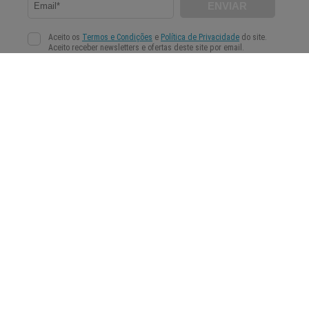
A WeMystic é um site de conteúdos que poderão ajudar a nossa comunidade a tomar
decisões mais conscientes e fundamentadas na área da Astrologia, Espiritualidade e Bem-
Estar.
Quem somos
Política de Privacidade
Condições gerais de utilização