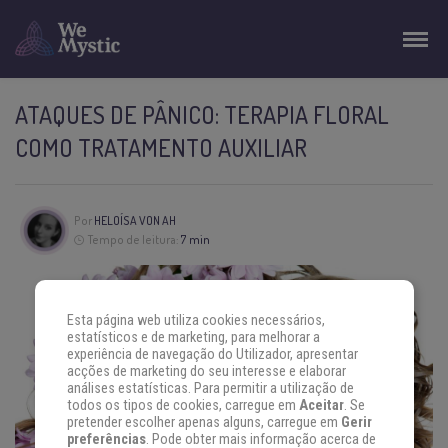
ATAQUES DE PÂNICO: TERAPIA FLORAL
COMO TRATAMENTO AUXILIAR
Por
HELOÍSA VON AH
Tempo de leitura:
7 min
Esta página web utiliza cookies necessários,
estatísticos e de marketing, para melhorar a
experiência de navegação do Utilizador, apresentar
acções de marketing do seu interesse e elaborar
análises estatísticas. Para permitir a utilização de
todos os tipos de cookies, carregue em
Aceitar
. Se
pretender escolher apenas alguns, carregue em
Gerir
preferências
. Pode obter mais informação acerca de