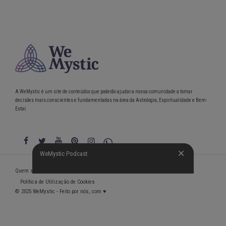
A WeMystic é um site de conteúdos que poderão ajudar a nossa comunidade a tomar
decisões mais conscientes e fundamentadas na área da Astrologia, Espiritualidade e Bem-
Estar.
WeMystic Podcast
WeMystic Podcast
Quem somos
Política de Privacidade
Condições gerais de utilização
Política de Utilização de Cookies
© 2025 WeMystic - Feito por nós, com ♥