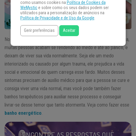
como usamos cookies na
Política de Cookies da
WeMystic
e sobre como os seus dados podem ser
utilizados para a personalização de anúncios na
Política de Privacidade e de Uso da Google
.
Gerir preferências
Aceitar
No mundo em que vivemos hoje, de tanta violência e insegurança,
muitas pessoas acabam se rendendo ao medo e até ao pânico, e
deixam de viver sua vida normalmente. Seja ele um medo
interiorizado ou causado por algum trauma, ele prejudica a vida
social e emocional de quem carrega esse fardo. Muitos desses
sintomas precisam de auxílio médico para que a pessoa se cure e
consiga viver uma vida normal, mas você pode também fazer
banhos terapêuticos para auxiliar nesse processo e conseguir
livrar-se desse temor que tanto atormenta. Veja como fazer esse
banho energético
.
ENCONTRE AS RESPOSTAS QUE