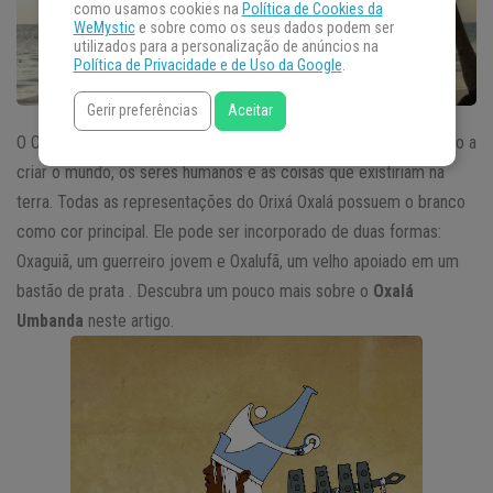
como usamos cookies na
Política de Cookies da
WeMystic
e sobre como os seus dados podem ser
utilizados para a personalização de anúncios na
Política de Privacidade e de Uso da Google
.
Gerir preferências
Aceitar
O Orixá Oxalá detém o poder genitor masculino. Ele foi designado a
criar o mundo, os seres humanos e as coisas que existiriam na
terra. Todas as representações do Orixá Oxalá possuem o branco
como cor principal. Ele pode ser incorporado de duas formas:
Oxaguiã, um guerreiro jovem e Oxalufã, um velho apoiado em um
bastão de prata . Descubra um pouco mais sobre o
Oxalá
Umbanda
neste artigo.