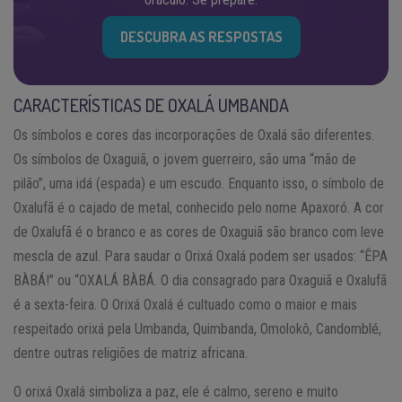
DESCUBRA AS RESPOSTAS
CARACTERÍSTICAS DE OXALÁ UMBANDA
Os símbolos e cores das incorporações de Oxalá são diferentes.
Os símbolos de Oxaguiã, o jovem guerreiro, são uma “mão de
pilão”, uma idá (espada) e um escudo. Enquanto isso, o símbolo de
Oxalufã é o cajado de metal, conhecido pelo nome Apaxoró. A cor
de Oxalufã é o branco e as cores de Oxaguiã são branco com leve
mescla de azul. Para saudar o Orixá Oxalá podem ser usados: “ÊPA
BÀBÁ!” ou “OXALÁ BÀBÁ. O dia consagrado para Oxaguiã e Oxalufã
é a sexta-feira. O Orixá Oxalá é cultuado como o maior e mais
respeitado orixá pela Umbanda, Quimbanda, Omolokô, Candomblé,
dentre outras religiões de matriz africana.
O orixá Oxalá simboliza a paz, ele é calmo, sereno e muito