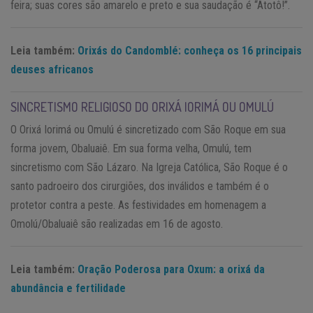
feira; suas cores são amarelo e preto e sua saudação é “Atotô!”.
Leia também:
Orixás do Candomblé: conheça os 16 principais
deuses africanos
SINCRETISMO RELIGIOSO DO ORIXÁ IORIMÁ OU OMULÚ
O Orixá Iorimá ou Omulú é sincretizado com São Roque em sua
forma jovem, Obaluaiê. Em sua forma velha, Omulú, tem
sincretismo com São Lázaro. Na Igreja Católica, São Roque é o
santo padroeiro dos cirurgiões, dos inválidos e também é o
protetor contra a peste. As festividades em homenagem a
Omolú/Obaluaiê são realizadas em 16 de agosto.
Leia também:
Oração Poderosa para Oxum: a orixá da
abundância e fertilidade