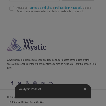
A WeMystic é um site de conteúdos que poderão ajudar a nossa comunidade a tomar
decisões mais conscientes e fundamentadas na área da Astrologia, Espiritualidade e Bem-
Estar.
WeMystic Podcast
WeMystic Podcast
Quem somos
Política de Privacidade
Condições gerais de utilização
Política de Utilização de Cookies