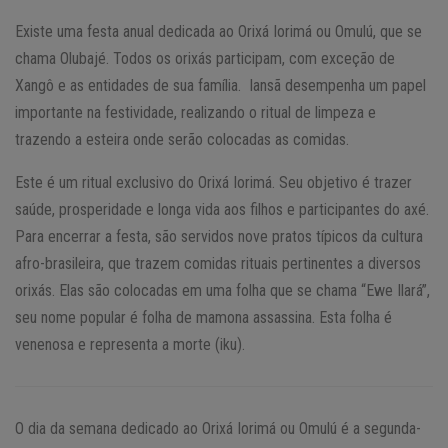
Existe uma festa anual dedicada ao Orixá Iorimá ou Omulú, que se
chama Olubajé. Todos os orixás participam, com exceção de
Xangô e as entidades de sua família. Iansã desempenha um papel
importante na festividade, realizando o ritual de limpeza e
trazendo a esteira onde serão colocadas as comidas.
Este é um ritual exclusivo do Orixá Iorimá. Seu objetivo é trazer
saúde, prosperidade e longa vida aos filhos e participantes do axé.
Para encerrar a festa, são servidos nove pratos típicos da cultura
afro-brasileira, que trazem comidas rituais pertinentes a diversos
orixás. Elas são colocadas em uma folha que se chama “Ewe Ilará”,
seu nome popular é folha de mamona assassina. Esta folha é
venenosa e representa a morte (iku).
O dia da semana dedicado ao Orixá Iorimá ou Omulú é a segunda-