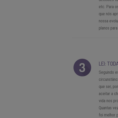
etc. Para 
que nós ap
nossa evolu
planos para
LEI: TOD
Seguindo es
circunstânc
que ser, p
aceitar a 
vida nos pr
Quantas vez
foi melhor 