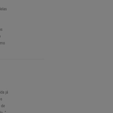
delas
ns
o
omo
ida já
os
o de
lo…”