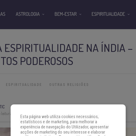
IAS
ASTROLOGIA
BEM-ESTAR
ESPIRITUALIDADE
A ESPIRITUALIDADE NA ÍNDIA –
TOS PODEROSOS
ESPIRITUALIDADE
OUTRAS RELIGIÕES
TIC
leitura:
5 min
Esta página web utiliza cookies necessários,
estatísticos e de marketing, para melhorar a
experiência de navegação do Utilizador, apresentar
acções de marketing do seu interesse e elaborar