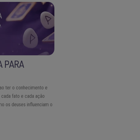
A
.
A PARA
 ao ter o conhecimento e
 cada fato e cada ação
mo os deuses influenciam o