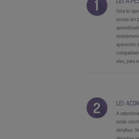
LEI: A P
Esta lei qu
possui um p
aprendizad
ensinament
aparecem e
companheir
eles, para n
LEI: AC
A sabedoria
estão escri
detalhes. N
decisões to