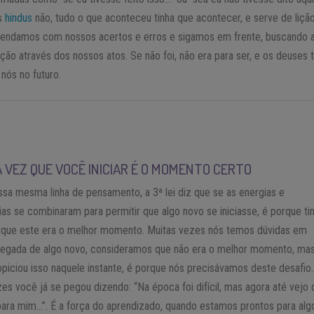
os
hindus
não, tudo o que aconteceu tinha que acontecer, e serve de liçã
rendamos com nossos acertos e erros e sigamos em frente, buscando 
ção através dos nossos atos. Se não foi, não era para ser, e os deuses
 nós no futuro.
A VEZ QUE VOCÊ INICIAR É O MOMENTO CERTO
sa mesma linha de pensamento, a 3ª lei diz que se as energias e
ias se combinaram para permitir que algo novo se iniciasse, é porque ti
orque este era o melhor momento. Muitas vezes nós temos dúvidas em
chegada de algo novo, consideramos que não era o melhor momento, mas
opiciou isso naquele instante, é porque nós precisávamos deste desafio.
es você já se pegou dizendo: “Na época foi difícil, mas agora até vejo
para mim…”. É a força do aprendizado, quando estamos prontos para al