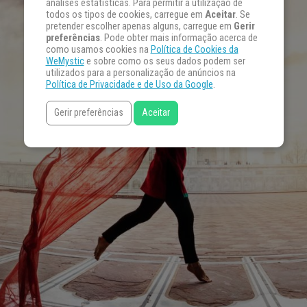
análises estatísticas. Para permitir a utilização de
todos os tipos de cookies, carregue em
Aceitar
. Se
pretender escolher apenas alguns, carregue em
Gerir
preferências
. Pode obter mais informação acerca de
como usamos cookies na
Política de Cookies da
WeMystic
e sobre como os seus dados podem ser
utilizados para a personalização de anúncios na
Política de Privacidade e de Uso da Google
.
Gerir preferências
Aceitar