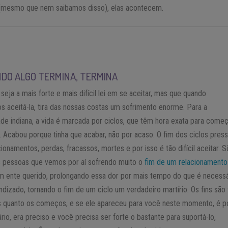
 (mesmo que nem saibamos disso), elas acontecem.
ANDO ALGO TERMINA, TERMINA
 seja a mais forte e mais difícil lei em se aceitar, mas que quando
 aceitá-la, tira das nossas costas um sofrimento enorme. Para a
dade indiana, a vida é marcada por ciclos, que têm hora exata para come
. Acabou porque tinha que acabar, não por acaso. O fim dos ciclos pres
cionamentos, perdas, fracassos, mortes e por isso é tão difícil aceitar. S
s pessoas que vemos por aí sofrendo muito o
fim de um relacionamento
m ente querido, prolongando essa dor por mais tempo do que é necessá
ndizado, tornando o fim de um ciclo um verdadeiro martírio. Os fins são
s quanto os começos, e se ele apareceu para você neste momento, é p
rio, era preciso e você precisa ser forte o bastante para suportá-lo,