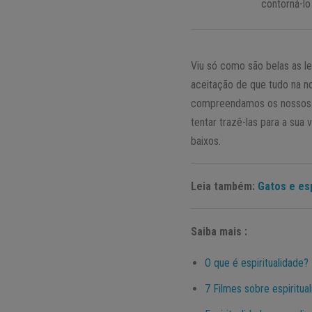
contorná-lo
Viu só como são belas as le
aceitação de que tudo na n
compreendamos os nossos at
tentar trazê-las para a sua
baixos.
Leia também:
Gatos e esp
Saiba mais :
O que é espiritualidade?
7 Filmes sobre espiritua