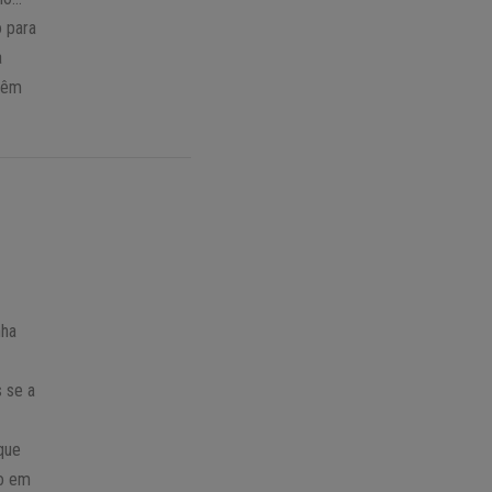
o para
a
 têm
nha
 se a
 que
go em