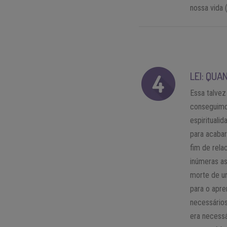
nossa vida
LEI: QU
Essa talvez
conseguimos
espirituali
para acabar
fim de rela
inúmeras a
morte de u
para o apre
necessário
era necessá