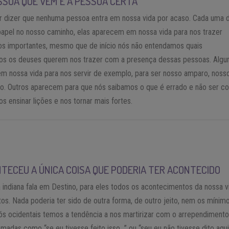
ESSOA QUE VEM É A PESSOA CERTA
er dizer que nenhuma pessoa entra em nossa vida por acaso. Cada uma 
apel no nosso caminho, elas aparecem em nossa vida para nos trazer
os importantes, mesmo que de início nós não entendamos quais
os os deuses querem nos trazer com a presença dessas pessoas. Algu
m nossa vida para nos servir de exemplo, para ser nosso amparo, noss
o. Outros aparecem para que nós saibamos o que é errado e não ser c
os ensinar lições e nos tornar mais fortes.
ONTECEU A ÚNICA COISA QUE PODERIA TER ACONTECIDO
 indiana fala em Destino, para eles todos os acontecimentos da nossa v
tos. Nada poderia ter sido de outra forma, de outro jeito, nem os mínim
ós ocidentais temos a tendência a nos martirizar com o arrependiment
madas como “se eu tivesse feito isso…” ou “seu eu não tivesse dito aqui