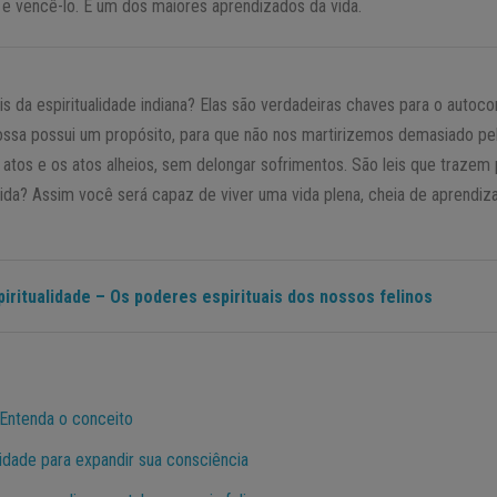
 e vencê-lo. É um dos maiores aprendizados da vida.
is da espiritualidade indiana? Elas são verdadeiras chaves para o autoc
ossa possui um propósito, para que não nos martirizemos demasiado pel
os e os atos alheios, sem delongar sofrimentos. São leis que trazem pa
 vida? Assim você será capaz de viver uma vida plena, cheia de aprendiz
iritualidade – Os poderes espirituais dos nossos felinos
 Entenda o conceito
lidade para expandir sua consciência