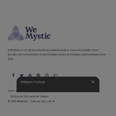
A WeMystic é um site de conteúdos que poderão ajudar a nossa comunidade a tomar
decisões mais conscientes e fundamentadas na área da Astrologia, Espiritualidade e Bem-
Estar.
WeMystic Podcast
WeMystic Podcast
Quem somos
Política de Privacidade
Condições gerais de utilização
Política de Utilização de Cookies
© 2025 WeMystic - Feito por nós, com ♥