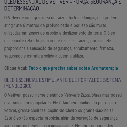
ÓLEO ESSENCIAL DE VETIVER – FORÇA, SEGURANÇA E
DETERMINAÇÃO
O Vetiver é uma gramínea de raízes fortes e longas, que podem
atingir até 6 metros de profundidade e por isso são muito
utilizadas em zonas de erosão e deslizamento de terra. O óleo
essencial é retirado justamente das suas raízes, por isso ele
proporciona a sensação de segurança, enraizamento, firmeza,
segurança e estrutura sólida a quem o utiliza.
Clique Aqui:
Tudo o que precisa saber sobre Aromaterapia
ÓLEO ESSENCIAL ESTIMULANTE QUE FORTALECE SISTEMA
IMUNOLÓGICO
O Vetiver possui nome científico
Vetiveria Zizanioides
mas possui
diversos nomes populares. Ele é também conhecido por capim-
vetiver, grama-cheirosa ,capim-de-cheiro ou grama-das-índias.
Este óleo tão especial propicia, além da sensação de segurança,
vários outros benefícios à nossa saúde. Ele tem propriedades