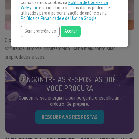
como usamos cookies na
Política de Cookies da
WeMystic
e sobre como os seus dados podem ser
utilizados para a personalização de anúncios na
Política de Privacidade e de Uso da Google
.
Gerir preferências
Aceitar
O óleo essencial de Vetiver é ideal para gerar sensação de
segurança, firmeza, enraizamento. Saiba mais sobre suas
propriedades e usos.
ENCONTRE AS RESPOSTAS QUE
VOCÊ PROCURA
Concentre sua energia na sua pergunta e escolha um
oráculo. Se prepare.
DESCUBRA AS RESPOSTAS