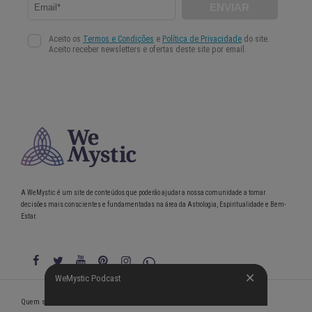
A WeMystic é um site de conteúdos que poderão ajudar a nossa comunidade a tomar
decisões mais conscientes e fundamentadas na área da Astrologia, Espiritualidade e Bem-
Estar.
WeMystic Podcast
WeMystic Podcast
Quem somos
Política de Privacidade
Condições gerais de utilização