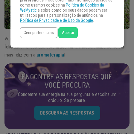
preferências
. Pode obter mais informação acerca de
como usamos cookies na
Política de Cookies da
WeMystic
e sobre como os seus dados podem ser
utilizados para a personalização de anúncios na
Política de Privacidade e de Uso da Google
.
Gerir preferências
Aceitar
Você sabia que os aromas podem ser decisivos no seu nível de
felicidade? É isso que este artigo vai te mostrar: saiba como ser
mais feliz com a
aromaterapia
!
ENCONTRE AS RESPOSTAS QUE
VOCÊ PROCURA
Concentre sua energia na sua pergunta e escolha um
oráculo. Se prepare.
DESCUBRA AS RESPOSTAS