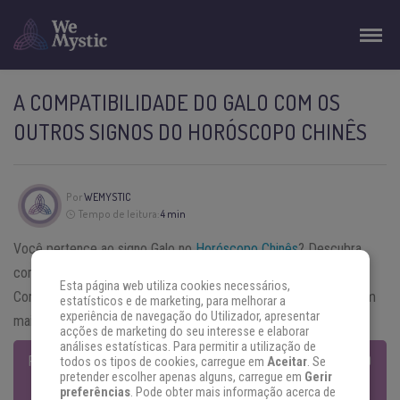
A COMPATIBILIDADE DO GALO COM OS
OUTROS SIGNOS DO HORÓSCOPO CHINÊS
Por
WEMYSTIC
Tempo de leitura:
4 min
Você pertence ao signo Galo no
Horóscopo Chinês
? Descubra
como esse signo se relaciona com os demais signos chineses.
Esta página web utiliza cookies necessários,
Confira abaixo qual deles a parceria é forte e quais os que geram
estatísticos e de marketing, para melhorar a
experiência de navegação do Utilizador, apresentar
maiores conflitos.
acções de marketing do seu interesse e elaborar
análises estatísticas. Para permitir a utilização de
PREVISÕES COMPLETAS DO HORÓSCOPO CHINÊS 2017 – O ANO
todos os tipos de cookies, carregue em
Aceitar
. Se
pretender escolher apenas alguns, carregue em
Gerir
DO GALO
preferências
. Pode obter mais informação acerca de