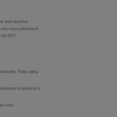
iar seus objetivos
o seu corpo para buscar
rá em 2017.
pidamente. Tenha calma,
s problemas econômicos e
ara você.