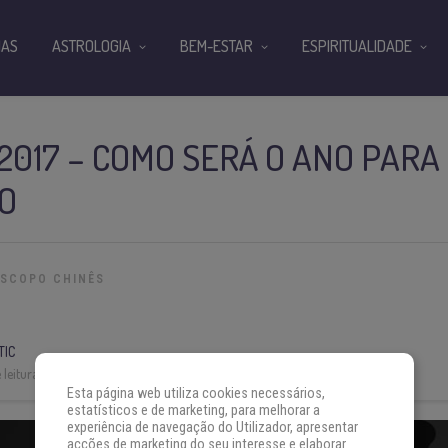
IAS
ASTROLOGIA
BEM-ESTAR
ESPIRITUALIDADE
2017 – COMO SERÁ O ANO PARA
O
SCOPO CHINÊS
TIC
leitura:
2 min
Esta página web utiliza cookies necessários,
estatísticos e de marketing, para melhorar a
experiência de navegação do Utilizador, apresentar
acções de marketing do seu interesse e elaborar