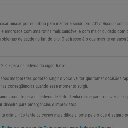
ecisar buscar por equilíbrio para manter a saúde em 2017. Busque concil
ais e amorosos com uma rotina mais saudável e com maior cuidado com 
r problemas de saúde no fim do ano. O estresse é o que mais te ameaça
2017 para os nativos do signo Rato:
ussões inesperadas poderão surgir e você vai ter que tomar decisões ra
 nas conseqüências quando esse momento surgir.
inanceiramente para os nativos de Rato. Tenha calma para resolver seu
 dinheiro para emergências e imprevistos.
ita calma, não tente as coisas mais difíceis, opte pelo o que é seguro p
Saiba o que o ano do Galo reserva para todos os Signos!