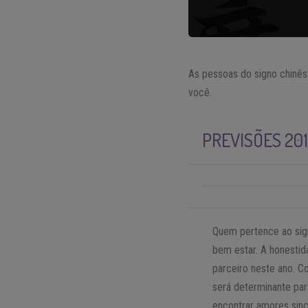
As pessoas do signo chinês 
você.
PREVISÕES 20
Quem pertence ao sign
bem estar. A honestid
parceiro neste ano. 
será determinante par
encontrar amores sinc