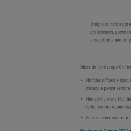
O signo do rato irá pr
profissionais, pesso
o equilíbrio e não te
Dicas do Horóscopo Chinês 
Notícias difíceis e disc
clareza e pense sempre
Não será um ano fácil f
tente sempre economizar
Este ano vai requerer mu
Horóscopo Chinês 2017 – 