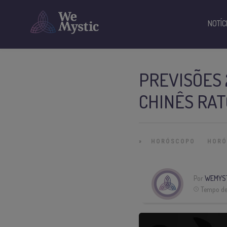
NOTÍC
PREVISÕES 
CHINÊS RAT
»
HORÓSCOPO
HORÓ
Por
WEMYS
Tempo de 