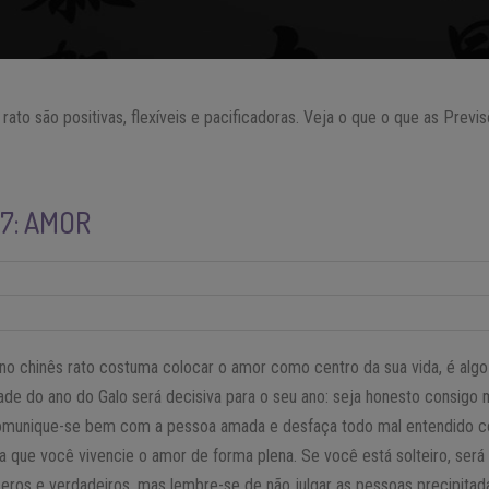
rato são positivas, flexíveis e pacificadoras. Veja o que o que as Prev
17: AMOR
o chinês rato costuma colocar o amor como centro da sua vida, é algo
ade do ano do Galo será decisiva para o seu ano: seja honesto consig
Comunique-se bem com a pessoa amada e desfaça todo mal entendido co
a que você vivencie o amor de forma plena. Se você está solteiro, ser
eros e verdadeiros, mas lembre-se de não julgar as pessoas precipita