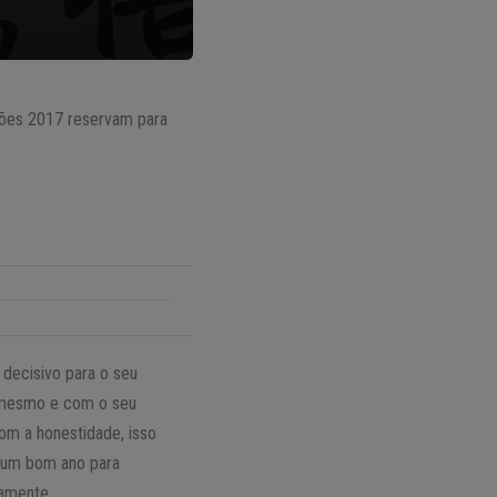
isões 2017 reservam para
 decisivo para o seu
o mesmo e com o seu
m a honestidade, isso
á um bom ano para
damente.