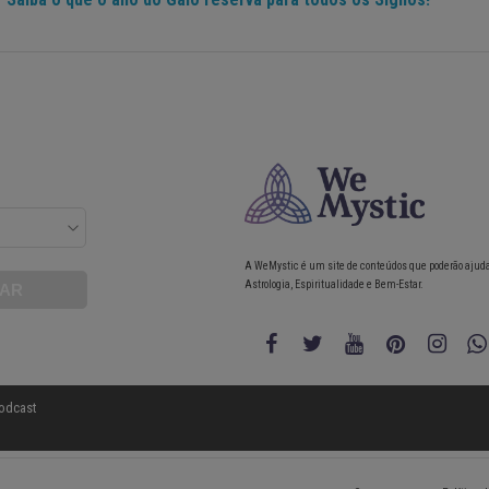
A WeMystic é um site de conteúdos que poderão ajud
Astrologia, Espiritualidade e Bem-Estar.
odcast