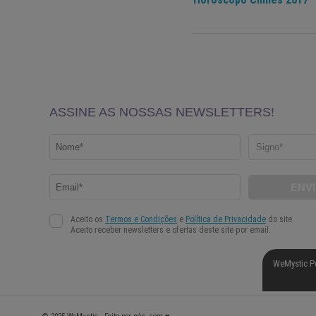
WeMystic P