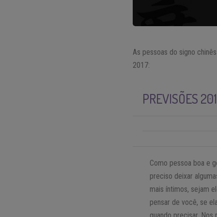
As pessoas do signo chinês
2017:
PREVISÕES 20
Como pessoa boa e ge
preciso deixar alguma
mais íntimos, sejam e
pensar de você, se el
quando precisar. Nos 