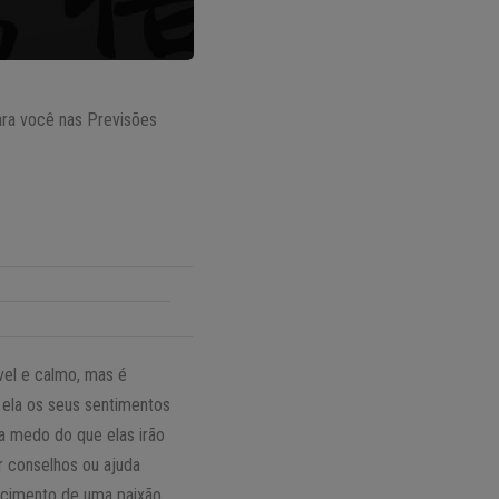
ara você nas Previsões
vel e calmo, mas é
 ela os seus sentimentos
a medo do que elas irão
r conselhos ou ajuda
recimento de uma paixão