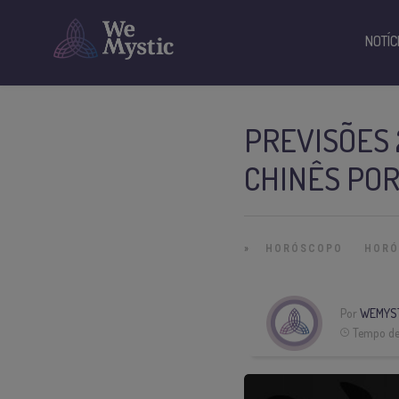
NOTÍC
PREVISÕES 
CHINÊS PO
»
HORÓSCOPO
HORÓ
Por
WEMYS
Tempo de 