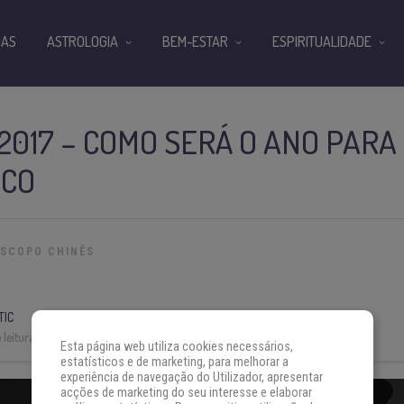
IAS
ASTROLOGIA
BEM-ESTAR
ESPIRITUALIDADE
2017 – COMO SERÁ O ANO PARA
RCO
SCOPO CHINÊS
TIC
leitura:
2 min
Esta página web utiliza cookies necessários,
estatísticos e de marketing, para melhorar a
experiência de navegação do Utilizador, apresentar
acções de marketing do seu interesse e elaborar