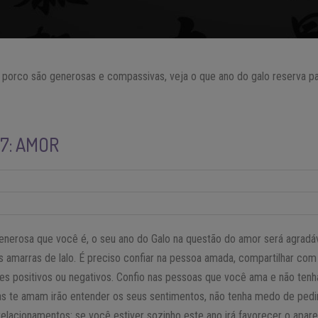
 porco são generosas e compassivas, veja o que ano do galo reserva p
17: AMOR
nerosa que você é, o seu ano do Galo na questão do amor será agradá
s amarras de lalo. É preciso confiar na pessoa amada, compartilhar com
les positivos ou negativos. Confio nas pessoas que você ama e não tenh
as te amam irão entender os seus sentimentos, não tenha medo de pedi
relacionamentos: se você estiver sozinho este ano irá favorecer o apa