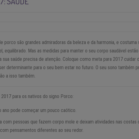
7: SAÚDE
e porco são grandes admiradoras da beleza e da harmonia, e costuma 
el, equilibrado. Mas as medidas para manter o seu corpo saudável estã
, a sua saúde precisa de atenção. Coloque como meta para 2017 cuidar 
ser determinante para o seu bem estar no futuro. O seu sono também pr
ção a isso também.
2017 para os nativos do signo Porco:
o ano pode começar um pouco caótico.
ia com pessoas que fazem corpo mole e deixam atividades nas costas 
 com pensamentos diferentes ao seu redor.