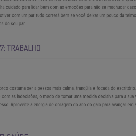
enha cuidado para lidar bem com as emoções para não se machucar caso
stiver com um par tudo correrá bem se você deixar um pouco da teimos
s do seu par.
17: TRABALHO
rco costuma ser a pessoa mais calma, tranqüila e focada do escritório
 com as indecisões, o medo de tomar uma medida decisiva para a sua v
resso. Aproveite a energia de coragem do ano do galo para avançar em s