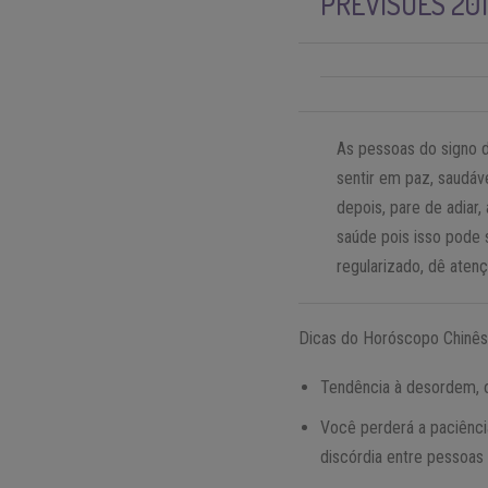
PREVISÕES 201
As pessoas do signo d
sentir em paz, saudáv
depois, pare de adiar
saúde pois isso pode 
regularizado, dê aten
Dicas do Horóscopo Chinês 
Tendência à desordem, 
Você perderá a paciênc
discórdia entre pessoas