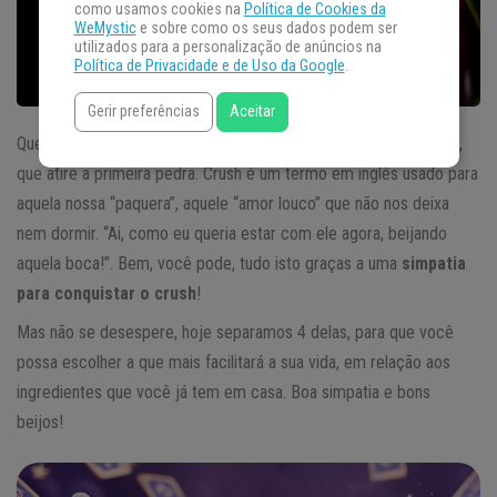
como usamos cookies na
Política de Cookies da
WeMystic
e sobre como os seus dados podem ser
utilizados para a personalização de anúncios na
Política de Privacidade e de Uso da Google
.
Gerir preferências
Aceitar
Quem nunca teve um crush de escola, de faculdade, de trabalho,
que atire a primeira pedra. Crush é um termo em inglês usado para
aquela nossa “paquera”, aquele “amor louco” que não nos deixa
nem dormir. “Ai, como eu queria estar com ele agora, beijando
aquela boca!”. Bem, você pode, tudo isto graças a uma
simpatia
para conquistar o crush
!
Mas não se desespere, hoje separamos 4 delas, para que você
possa escolher a que mais facilitará a sua vida, em relação aos
ingredientes que você já tem em casa. Boa simpatia e bons
beijos!