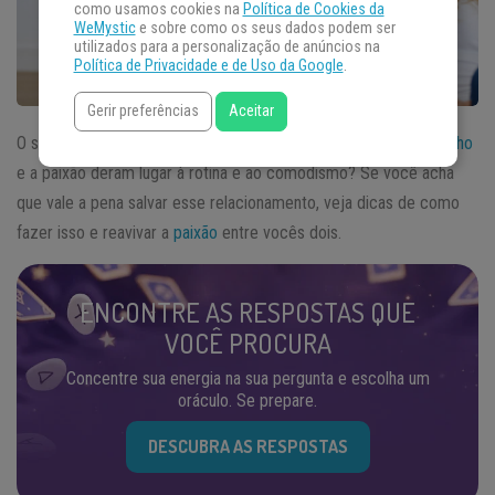
como usamos cookies na
Política de Cookies da
WeMystic
e sobre como os seus dados podem ser
utilizados para a personalização de anúncios na
Política de Privacidade e de Uso da Google
.
Gerir preferências
Aceitar
O seu
relacionamento
já não é o que era antigamente? O
carinho
e a paixão deram lugar à rotina e ao comodismo? Se você acha
que vale a pena salvar esse relacionamento, veja dicas de como
fazer isso e reavivar a
paixão
entre vocês dois.
ENCONTRE AS RESPOSTAS QUE
VOCÊ PROCURA
Concentre sua energia na sua pergunta e escolha um
oráculo. Se prepare.
DESCUBRA AS RESPOSTAS