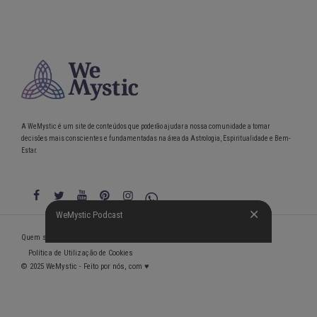
A WeMystic é um site de conteúdos que poderão ajudar a nossa comunidade a tomar
decisões mais conscientes e fundamentadas na área da Astrologia, Espiritualidade e Bem-
Estar.
WeMystic Podcast
WeMystic Podcast
Quem somos
Política de Privacidade
Condições gerais de utilização
Política de Utilização de Cookies
© 2025 WeMystic - Feito por nós, com ♥