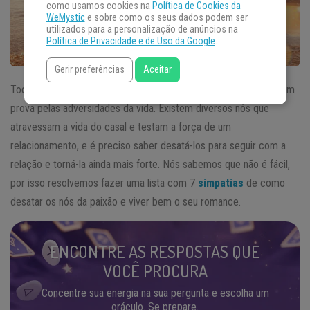
como usamos cookies na
Política de Cookies da
WeMystic
e sobre como os seus dados podem ser
utilizados para a personalização de anúncios na
Política de Privacidade e de Uso da Google
.
Gerir preferências
Aceitar
Todo relacionamento é pelo menos uma vez na vida colocado em
prova pelas adversidades da vida. Existem diversos nós que
atravessam a vida do casal e testam a força de um
relacionamento, e é preciso saber desatá-los para seguir com a
relação e torná-la ainda mais forte. Nós sabemos que não é fácil,
por isso resolvemos fazer uma lista com 7
simpatias
de como
desatar os nós da paixão e viver bem o seu romance.
ENCONTRE AS RESPOSTAS QUE
VOCÊ PROCURA
Concentre sua energia na sua pergunta e escolha um
oráculo. Se prepare.