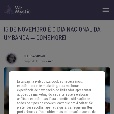
15 DE NOVEMBRO É O DIA NACIONAL DA
UMBANDA — COMEMORE!
Por
HELOÍSA VON AH
Tempo de leitura:
7 min
Esta página web utiliza cookies necessários,
estatísticos e de marketing, para melhorar a
experiência de navegação do Utilizador, apresentar
acções de marketing do seu interesse e elaborar
análises estatísticas. Para permitir a utilização de
todos os tipos de cookies, carregue em
Aceitar
. Se
pretender escolher apenas alguns, carregue em
Gerir
preferências
. Pode obter mais informação acerca de