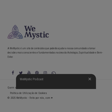
A WeMystic é um site de conteúdos que poderão ajudar a nossa comunidade a tomar
decisões mais conscientes e fundamentadas na área da Astrologia, Espiritualidade e Bem-
Estar.
WeMystic Podcast
WeMystic Podcast
Quem somos
Política de Privacidade
Condições gerais de utilização
Política de Utilização de Cookies
© 2025 WeMystic - Feito por nós, com ♥