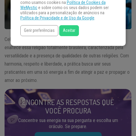
como usamos cookies na
Política de Cookies da
WeMystic
e sobre como os seus dados podem ser
utilizados para a personalização de anúncios na
Política de Privacidade e de Uso da Google
.
Gerir preferências
Aceitar
Celebrado em 15 de
novembro
, o
Dia Nacional da Umbanda
enaltece essa religião totalmente brasileira, caracterizada pela
versatilidade e a presença de qualidades de outras religiões. Com
harmonia, respeito e liberdade, a prática busca unir seus
praticantes em uma só energia a fim de atingir a paz e propagar o
amor ao próximo.
ENCONTRE AS RESPOSTAS QUE
VOCÊ PROCURA
Concentre sua energia na sua pergunta e escolha um
oráculo. Se prepare.