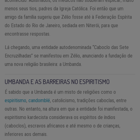
acontecido. Abismados, os médicos não souberam explicar; muito
menos seus tios, padres da Igreja Católica. Foi então que um
amigo da família sugeriu que Zélio fosse até à Federação Espírita
do Estado do Rio de Janeiro, sediada em Niterói, para que
encontrasse respostas.
Lá chegando, uma entidade autodenominada “Caboclo das Sete
Encruzilhadas” se manifestou em Zélio, anunciando a fundação de
uma nova religião brasileira: a Umbanda.
UMBANDA E AS BARREIRAS NO ESPIRITISMO
É sabido que a Umbanda é um misto de religiões como o
espiritismo
,
candomblé
, catolicismo, tradições caboclas, entre
outras. No entanto, na altura em que a entidade foi manifestada, o
espiritismo kardecista considerava os espíritos de índios
(caboclos), escravos africanos e até mesmo o de crianças,
inferiores aos demais.