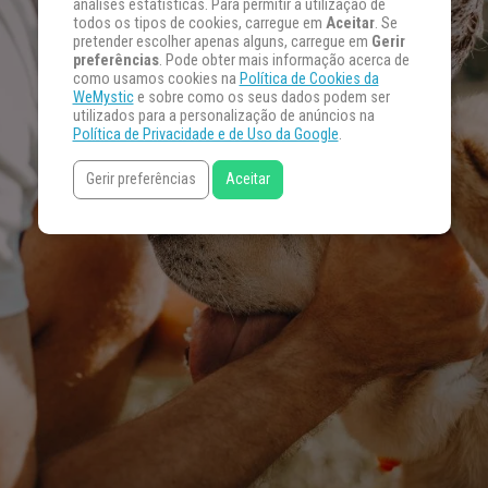
análises estatísticas. Para permitir a utilização de
todos os tipos de cookies, carregue em
Aceitar
. Se
pretender escolher apenas alguns, carregue em
Gerir
preferências
. Pode obter mais informação acerca de
como usamos cookies na
Política de Cookies da
WeMystic
e sobre como os seus dados podem ser
utilizados para a personalização de anúncios na
Política de Privacidade e de Uso da Google
.
Gerir preferências
Aceitar