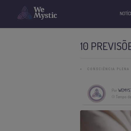
NOTÍC
10 PREVISÕ
»
CONSCIÊNCIA PLENA
Por
WEMYS
Tempo de 