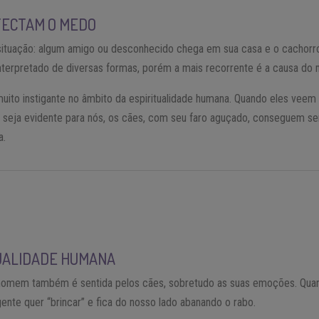
TECTAM O MEDO
situação: algum amigo ou desconhecido chega em sua casa e o cachorro
interpretado de diversas formas, porém a mais recorrente é a causa do
ito instigante no âmbito da espiritualidade humana. Quando eles vee
eja evidente para nós, os cães, com seu faro aguçado, conseguem sen
a.
UALIDADE HUMANA
omem também é sentida pelos cães, sobretudo as suas emoções. Quan
nte quer “brincar” e fica do nosso lado abanando o rabo.