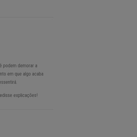
cê podem demorar a
ento em que algo acaba
ssentirá.
pedisse explicações!