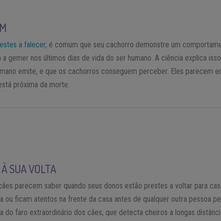
ÉM
estes a falecer
, é comum que seu cachorro demonstre um comportame
 a gemer nos últimos dias de vida do ser humano. A ciência explica is
humano emite, e que os cachorros conseguem perceber. Eles parecem e
está próxima da morte.
À SUA VOLTA
ães parecem saber quando seus donos estão prestes a voltar para casa
a ou ficam atentos na frente da casa antes de qualquer outra pessoa p
a do faro extraordinário dos cães, que detecta cheiros a longas distâ