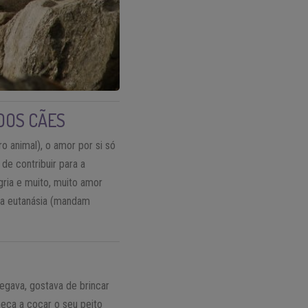
DOS CÃES
 animal), o amor por si só
 de contribuir para a
gria e muito, muito amor
a a eutanásia (mandam
egava, gostava de brincar
meça a coçar o seu peito