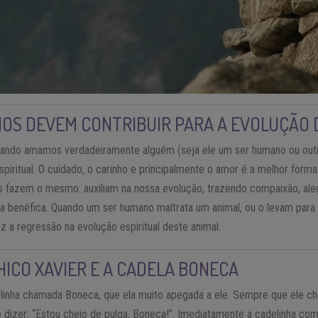
OS DEVEM CONTRIBUIR PARA A EVOLUÇÃO 
uando amamos verdadeiramente alguém (seja ele um ser humano ou outro
spiritual. O cuidado, o carinho e principalmente o amor é a melhor forma
es fazem o mesmo: auxiliam na nossa evolução, trazendo compaixão, ale
ca benéfica. Quando um ser humano maltrata um animal, ou o levam par
az a regressão na evolução espiritual deste animal.
CHICO XAVIER E A CADELA BONECA
inha chamada Boneca, que ela muito apegada a ele. Sempre que ele ch
e dizer: “Estou cheio de pulga, Boneca!”. Imediatamente a cadelinha co