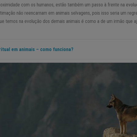
a proximidade com os humanos, estão também um passo à frente na evol
timação não reencarnam em animais selvagens, pois isso seria um regres
que temos na evolução dos demais animais é como a de um irmão que aj
ritual em animais – como funciona?