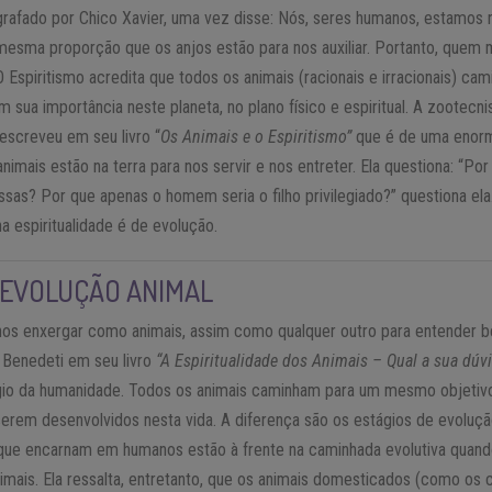
grafado por Chico Xavier, uma vez disse: Nós, seres humanos, estamos na
mesma proporção que os anjos estão para nos auxiliar. Portanto, quem 
 Espiritismo acredita que todos os animais (racionais e irracionais) ca
m sua importância neste planeta, no plano físico e espiritual. A zootecn
 escreveu em seu livro “
Os Animais e o Espiritismo”
que é de uma enor
mais estão na terra para nos servir e nos entreter. Ela questiona: “Por
sas? Por que apenas o homem seria o filho privilegiado?” questiona ela
 espiritualidade é de evolução.
 EVOLUÇÃO ANIMAL
os enxergar como animais, assim como qualquer outro para entender be
 Benedeti em seu livro
“A Espiritualidade dos Animais – Qual a sua dúv
io da humanidade. Todos os animais caminham para um mesmo objetivo, 
erem desenvolvidos nesta vida. A diferença são os estágios de evoluçã
 que encarnam em humanos estão à frente na caminhada evolutiva quand
mais. Ela ressalta, entretanto, que os animais domesticados (como os c