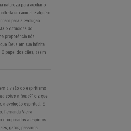
 natureza para auxiliar o
maltrata um animal é alguém
minham para a evolução
ista e estudiosa do
me prepotência nós
 que Deus em sua infinita
. O papel dos cães, assim
m a visão do espiritismo
ida sobre o tema?”
diz que
a evolução espiritual. E
o. Fernanda Vieira
o comparados a espíritos
ães, gatos, pássaros,