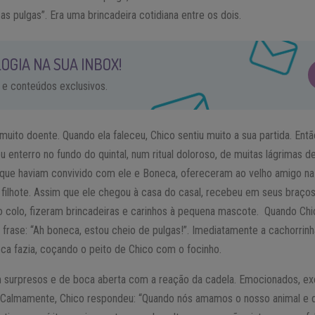
 as pulgas”. Era uma brincadeira cotidiana entre os dois.
OGIA NA SUA INBOX!
 e conteúdos exclusivos.
uito doente. Quando ela faleceu, Chico sentiu muito a sua partida. Entã
 enterro no fundo do quintal, num ritual doloroso, de muitas lágrimas 
que haviam convivido com ele e Boneca, ofereceram ao velho amigo na s
 filhote. Assim que ele chegou à casa do casal, recebeu em seus braços
 colo, fizeram brincadeiras e carinhos à pequena mascote. Quando Chi
 frase: “Ah boneca, estou cheio de pulgas!”. Imediatamente a cachorrin
 fazia, coçando o peito de Chico com o focinho.
 surpresos e de boca aberta com a reação da cadela. Emocionados, exc
”. Calmamente, Chico respondeu: “Quando nós amamos o nosso animal e 