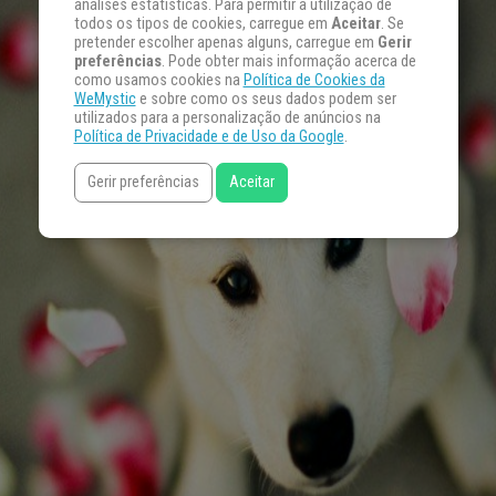
análises estatísticas. Para permitir a utilização de
todos os tipos de cookies, carregue em
Aceitar
. Se
pretender escolher apenas alguns, carregue em
Gerir
preferências
. Pode obter mais informação acerca de
como usamos cookies na
Política de Cookies da
WeMystic
e sobre como os seus dados podem ser
utilizados para a personalização de anúncios na
Política de Privacidade e de Uso da Google
.
Gerir preferências
Aceitar