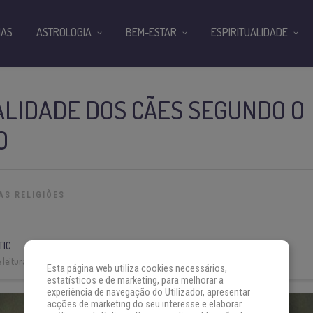
IAS
ASTROLOGIA
BEM-ESTAR
ESPIRITUALIDADE
ALIDADE DOS CÃES SEGUNDO O
O
AS RELIGIÕES
TIC
leitura:
5 min
Esta página web utiliza cookies necessários,
estatísticos e de marketing, para melhorar a
experiência de navegação do Utilizador, apresentar
acções de marketing do seu interesse e elaborar