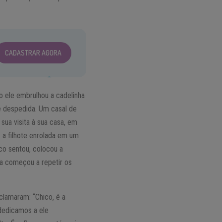
CADASTRAR AGORA
o ele embrulhou a cadelinha
de despedida. Um casal de
ua visita à sua casa, em
 a filhote enrolada em um
co sentou, colocou a
ha começou a repetir os
lamaram: “Chico, é a
dedicamos a ele