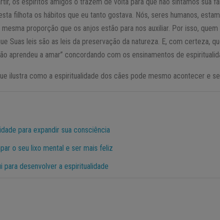
tir, os espíritos amigos o trazem de volta para que não sintamos sua fal
 esta filhota os hábitos que eu tanto gostava. Nós, seres humanos, estam
 mesma proporção que os anjos estão para nos auxiliar. Por isso, quem 
que Suas leis são as leis da preservação da natureza. E, com certeza, 
não aprendeu a amar” concordando com os ensinamentos de espiritualid
que ilustra como a espiritualidade dos cães pode mesmo acontecer e se 
lidade para expandir sua consciência
par o seu lixo mental e ser mais feliz
i para desenvolver a espiritualidade