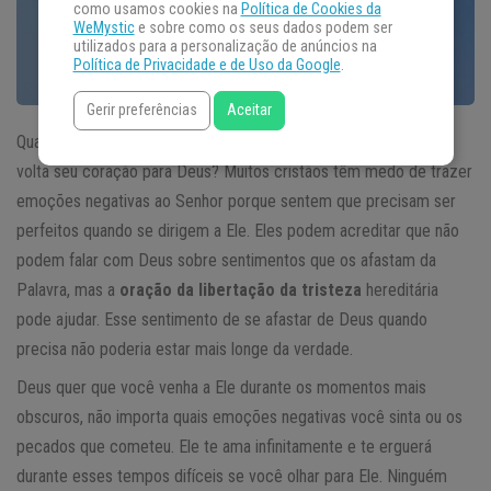
como usamos cookies na
Política de Cookies da
WeMystic
e sobre como os seus dados podem ser
utilizados para a personalização de anúncios na
Política de Privacidade e de Uso da Google
.
Gerir preferências
Aceitar
Quando você sente raiva, negatividade, medo ou tristeza, você
volta seu coração para Deus? Muitos cristãos têm medo de trazer
emoções negativas ao Senhor porque sentem que precisam ser
perfeitos quando se dirigem a Ele. Eles podem acreditar que não
podem falar com Deus sobre sentimentos que os afastam da
Palavra, mas a
oração da libertação da tristeza
hereditária
pode ajudar. Esse sentimento de se afastar de Deus quando
precisa não poderia estar mais longe da verdade.
Deus quer que você venha a Ele durante os momentos mais
obscuros, não importa quais emoções negativas você sinta ou os
pecados que cometeu. Ele te ama infinitamente e te erguerá
durante esses tempos difíceis se você olhar para Ele. Ninguém