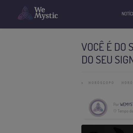
NOTÍC
VOCÊ É DO 
DO SEU SI
»
HORÓSCOPO
HORÓ
Por
WEMYS
Tempo de 