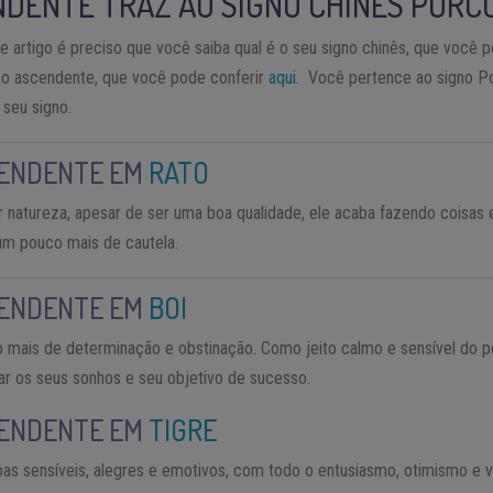
NDENTE TRAZ AO SIGNO CHINÊS PORC
artigo é preciso que você saiba qual é o seu signo chinês, que você 
gno ascendente, que você pode conferir
aqui
. Você pertence ao signo P
 seu signo.
CENDENTE EM
RATO
r natureza, apesar de ser uma boa qualidade, ele acaba fazendo coisas
 um pouco mais de cautela.
CENDENTE EM
BOI
 mais de determinação e obstinação. Como jeito calmo e sensível do po
zar os seus sonhos e seu objetivo de sucesso.
CENDENTE EM
TIGRE
s sensíveis, alegres e emotivos, com todo o entusiasmo, otimismo e v