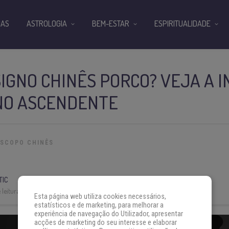
IAS
ASTROLOGIA
BEM-ESTAR
ESPIRITUALIDADE
SIGNO CHINÊS PORCO? VEJA A 
GNO ASCENDENTE
SCOPO CHINÊS
TIC
leitura:
4 min
Esta página web utiliza cookies necessários,
estatísticos e de marketing, para melhorar a
experiência de navegação do Utilizador, apresentar
acções de marketing do seu interesse e elaborar