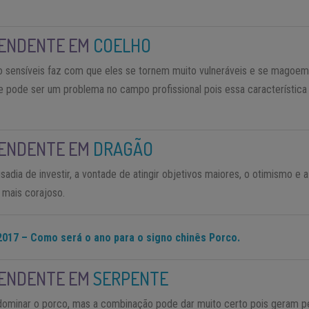
CENDENTE EM
COELHO
to sensíveis faz com que eles se tornem muito vulneráveis e se magoem
e pode ser um problema no campo profissional pois essa característic
CENDENTE EM
DRAGÃO
sadia de investir, a vontade de atingir objetivos maiores, o otimismo e
 mais corajoso.
2017 – Como será o ano para o signo chinês Porco.
CENDENTE EM
SERPENTE
dominar o porco, mas a combinação pode dar muito certo pois geram pe