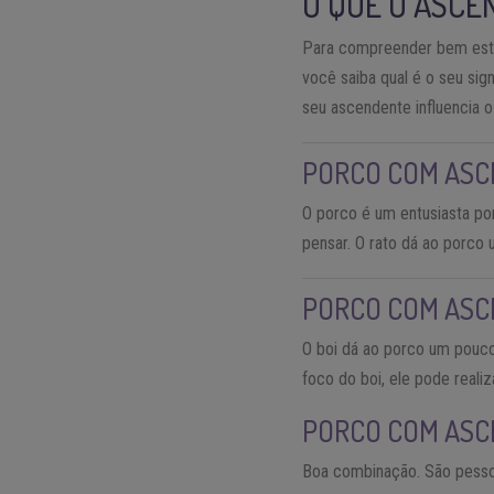
O QUE O ASCE
Para compreender bem este 
você saiba qual é o seu si
seu ascendente influencia o
PORCO COM AS
O porco é um entusiasta po
pensar. O rato dá ao porco
PORCO COM AS
O boi dá ao porco um pouco
foco do boi, ele pode reali
PORCO COM AS
Boa combinação. São pessoa