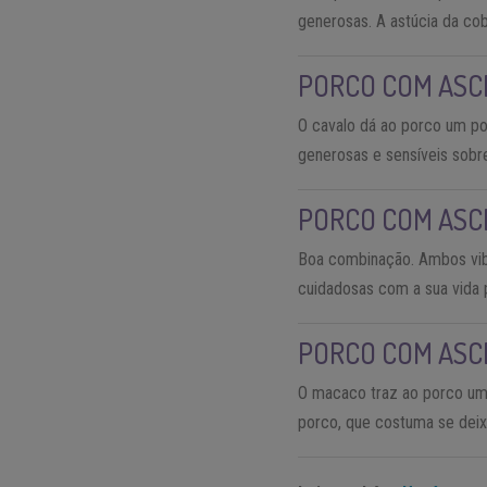
generosas. A astúcia da cob
PORCO COM AS
O cavalo dá ao porco um po
generosas e sensíveis sobr
PORCO COM AS
Boa combinação. Ambos vibr
cuidadosas com a sua vida p
PORCO COM AS
O macaco traz ao porco um t
porco, que costuma se deixa