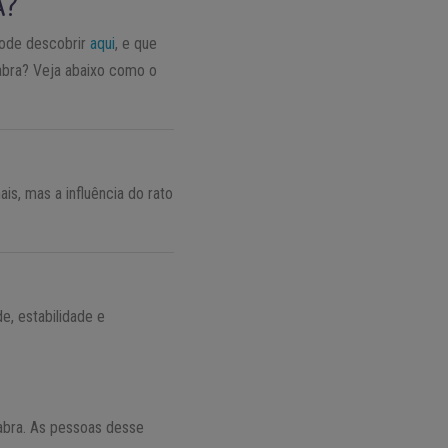
A?
pode descobrir
aqui
, e que
abra? Veja abaixo como o
is, mas a influência do rato
e, estabilidade e
cabra. As pessoas desse