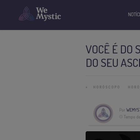
NOTÍC
VOCÊ É DO 
DO SEU AS
»
HORÓSCOPO
HORÓ
Por
WEMYS
Tempo de 