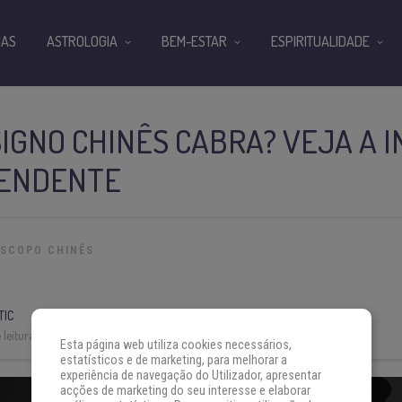
IAS
ASTROLOGIA
BEM-ESTAR
ESPIRITUALIDADE
SIGNO CHINÊS CABRA? VEJA A 
CENDENTE
SCOPO CHINÊS
TIC
leitura:
4 min
Esta página web utiliza cookies necessários,
estatísticos e de marketing, para melhorar a
experiência de navegação do Utilizador, apresentar
acções de marketing do seu interesse e elaborar