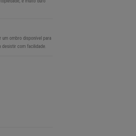
utopiedade, é muito duro
 um ombro disponível para
desistir com facilidade.