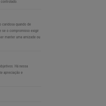
 controlado.
ão caridosa quando de
te se o compromisso exigir
uiser manter uma amizade ou
objetivos. Há nessa
te apreciação e