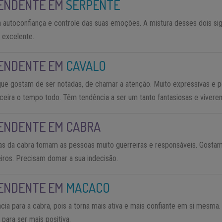
ENDENTE EM
SERPENTE
a autoconfiança e controle das suas emoções. A mistura desses dois s
 excelente.
ENDENTE EM
CAVALO
que gostam de ser notadas, de chamar a atenção. Muito expressivas e 
anceira o tempo todo. Têm tendência a ser um tanto fantasiosas e vivere
ENDENTE EM CABRA
das da cabra tornam as pessoas muito guerreiras e responsáveis. Gosta
ros. Precisam domar a sua indecisão.
ENDENTE EM
MACACO
ia para a cabra, pois a torna mais ativa e mais confiante em si mesma.
para ser mais positiva.