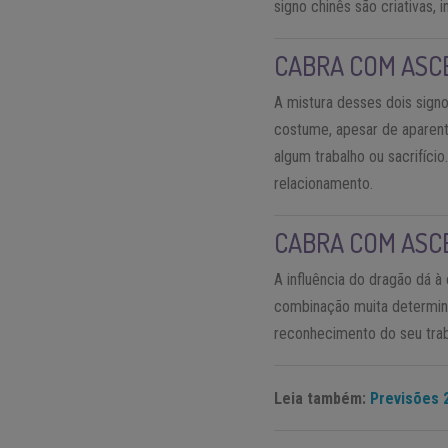
signo chinês são criativas, 
CABRA COM ASC
A mistura desses dois sign
costume, apesar de aparent
algum trabalho ou sacrifíc
relacionamento.
CABRA COM ASC
A influência do dragão dá à
combinação muita determina
reconhecimento do seu trab
Leia também:
Previsões 