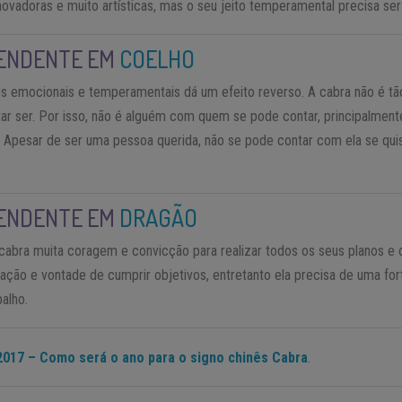
inovadoras e muito artísticas, mas o seu jeito temperamental precisa ser
ENDENTE EM
COELHO
os emocionais e temperamentais dá um efeito reverso. A cabra não é t
ar ser. Por isso, não é alguém com quem se pode contar, principalmen
io. Apesar de ser uma pessoa querida, não se pode contar com ela se q
ENDENTE EM
DRAGÃO
 cabra muita coragem e convicção para realizar todos os seus planos e 
ção e vontade de cumprir objetivos, entretanto ela precisa de uma for
alho.
2017 – Como será o ano para o signo chinês Cabra
.