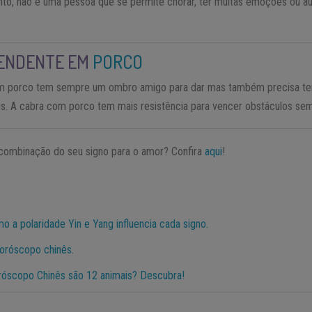
anto, não é uma pessoa que se permite chorar, ter muitas emoções ou a
ENDENTE EM
PORCO
 porco tem sempre um ombro amigo para dar mas também precisa ter
s. A cabra com porco tem mais resistência para vencer obstáculos sem 
 combinação do seu signo para o amor? Confira
aqui
!
 a polaridade Yin e Yang influencia cada signo.
oróscopo chinês.
róscopo Chinês são 12 animais? Descubra!