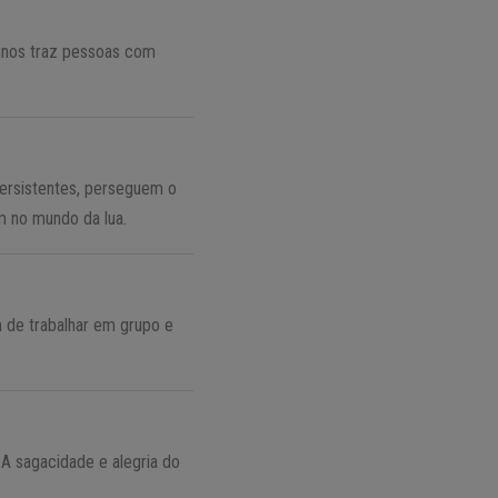
ignos traz pessoas com
persistentes, perseguem o
m no mundo da lua.
m de trabalhar em grupo e
 A sagacidade e alegria do