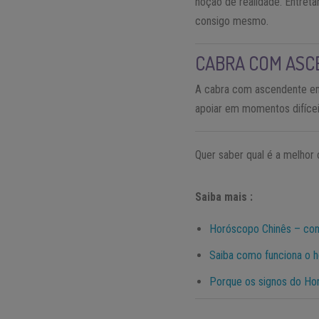
noção de realidade. Entret
consigo mesmo.
CABRA COM ASC
A cabra com ascendente em
apoiar em momentos difícei
Quer saber qual é a melhor
Saiba mais :
Horóscopo Chinês – como
Saiba como funciona o h
Porque os signos do Ho