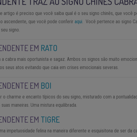
NDENTE TRAZ AO SIGNO CHINÊS CABR
artigo é preciso que você saiba qual é o seu signo chinês, que você 
gno ascendente, que você pode conferir
aqui
. Você pertence ao signo C
 seu signo.
ENDENTE EM
RATO
 a cabra mais oportunista e sagaz. Ambos os signos são muito emociona
dos seus atos evitando que caia em crises emocionais severas.
ENDENTE EM
BOI
r o charme e encanto típicos do seu signo, misturado com a pontualidad
suas maneiras. Uma mistura equilibrada.
ENDENTE EM
TIGRE
ma impetuosidade felina na maneira diferente e esquisitona de ser da 