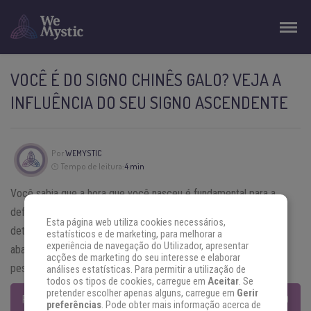
VOCÊ É DO SIGNO CHINÊS GALO? VEJA A
INFLUÊNCIA DO SEU SIGNO ASCENDENTE
Por
WEMYSTIC
Tempo de leitura:
4 min
Você sabia que a hora que você nasceu é fundamental para a
definição da sua personalidade? É a hora do nascimento que
Esta página web utiliza cookies necessários,
determina qual será o seu signo ascendente. Verifique no artigo
estatísticos e de marketing, para melhorar a
experiência de navegação do Utilizador, apresentar
abaixo como cada ascendente transforma a personalidade das
acções de marketing do seu interesse e elaborar
pessoas do
signo chinês
Galo.
análises estatísticas. Para permitir a utilização de
todos os tipos de cookies, carregue em
Aceitar
. Se
pretender escolher apenas alguns, carregue em
Gerir
PREVISÕES COMPLETAS DO HORÓSCOPO CHINÊS 2017 – O ANO
preferências
. Pode obter mais informação acerca de