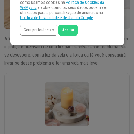
como usamos cookies na
Política de Cookies da
WeMystic
e sobre como os seus dados podem ser
utilizados para a personalização de anúncios na
Política de Privacidade e de Uso da Google
.
Gerir preferências
Aceitar
A
Vela da Justiça
ajuda a todos aqueles que sofrem ou sofreram
injustiça e precisam de uma luz para resolver esse problema. Não
se desespere, com a luz da vela e a força da fé você conseguirá
livrar-se desse problema e ter uma vida mais leve.