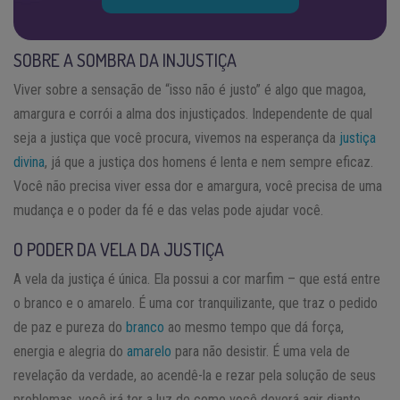
SOBRE A SOMBRA DA INJUSTIÇA
Viver sobre a sensação de “isso não é justo” é algo que magoa,
amargura e corrói a alma dos injustiçados. Independente de qual
seja a justiça que você procura, vivemos na esperança da
justiça
divina
, já que a justiça dos homens é lenta e nem sempre eficaz.
Você não precisa viver essa dor e amargura, você precisa de uma
mudança e o poder da fé e das velas pode ajudar você.
O PODER DA VELA DA JUSTIÇA
A vela da justiça é única. Ela possui a cor marfim – que está entre
o branco e o amarelo. É uma cor tranquilizante, que traz o pedido
de paz e pureza do
branco
ao mesmo tempo que dá força,
energia e alegria do
amarelo
para não desistir. É uma vela de
revelação da verdade, ao acendê-la e rezar pela solução de seus
problemas, você irá ter a luz de como você deverá agir diante