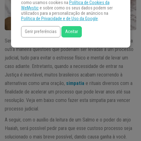
como usamos cookies na
Política de Cookies da
WeMystic
e sobre como os seus dados podem ser
utilizados para a personalização de anúncios na
Política de Privacidade e de Uso da Google
.
Gerir preferências
Aceitar
Sempre que possível, releva-se ou tenta-se solucionar de alguma
outra maneira questões que poderiam ser levadas a um processo
judicial, tudo para evitar o estresse físico e mental de levar um
caso adiante. Entretanto, quando a necessidade de entrar na
Justiça é inevitável, muitos brasileiros acabam recorrendo à
alternativas como uma oração,
simpatia
e rituais diversos com a
finalidade de acelerar um processo que pode levar anos até sua
resolução. Veja em baixo como fazer esta simpatia para vencer
processo judicial.
A seguir, com o auxílio da leitura de um Salmo e o poder do anjo
Haaiah, será possível pedir para que esse custoso processo seja
solucionado o mais breve possível, dando causa ganha à você.