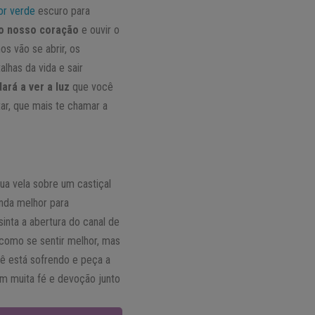
or verde
escuro para
o nosso coração
e ouvir o
os vão se abrir, os
lhas da vida e sair
ará a ver a luz
que você
tar, que mais te chamar a
sua vela sobre um castiçal
inda melhor para
inta a abertura do canal de
 como se sentir melhor, mas
ê está sofrendo e peça a
om muita fé e devoção junto