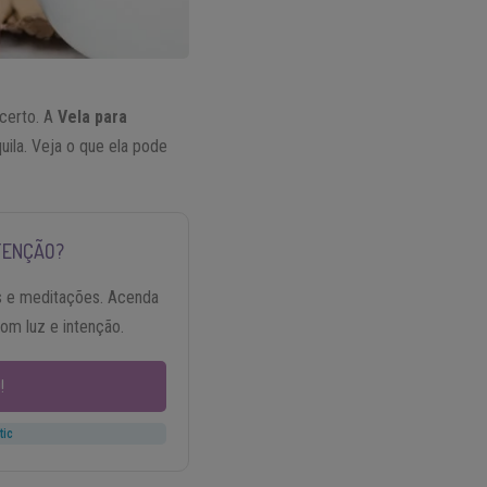
 certo. A
Vela para
uila. Veja o que ela pode
TENÇÃO?
es e meditações. Acenda
om luz e intenção.
!
tic