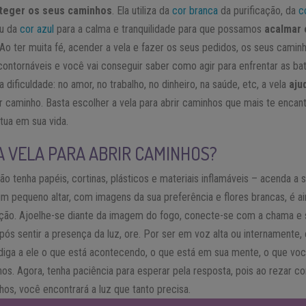
teger os seus caminhos
. Ela utiliza da
cor branca
da purificação, da
c
ou da
cor azul
para a calma e tranquilidade para que possamos
acalmar 
 Ao ter muita fé, acender a vela e fazer os seus pedidos, os seus caminh
ontornáveis e você vai conseguir saber como agir para enfrentar as bata
 dificuldade: no amor, no trabalho, no dinheiro, na saúde, etc, a vela
ajud
r caminho. Basta escolher a vela para abrir caminhos que mais te encan
tua em sua vida.
A VELA PARA ABRIR CAMINHOS?
o tenha papéis, cortinas, plásticos e materiais inflamáveis – acenda a 
um pequeno altar, com imagens da sua preferência e flores brancas, é a
ção. Ajoelhe-se diante da imagem do fogo, conecte-se com a chama e s
ós sentir a presença da luz, ore. Por ser em voz alta ou internamente,
iga a ele o que está acontecendo, o que está em sua mente, o que voc
os. Agora, tenha paciência para esperar pela resposta, pois ao rezar c
hos, você encontrará a luz que tanto precisa.