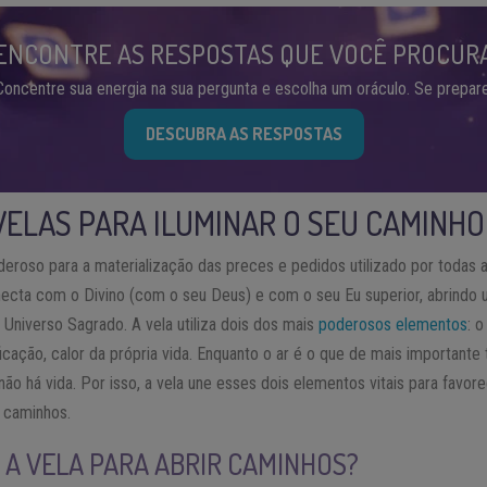
ENCONTRE AS RESPOSTAS QUE VOCÊ PROCUR
Concentre sua energia na sua pergunta e escolha um oráculo. Se prepare
DESCUBRA AS RESPOSTAS
VELAS PARA ILUMINAR O SEU CAMINHO
eroso para a materialização das preces e pedidos utilizado por todas 
necta com o Divino (com o seu Deus) e com o seu Eu superior, abrindo
Universo Sagrado. A vela utiliza dois dos mais
poderosos elementos
: o
icação, calor da própria vida. Enquanto o ar é o que de mais importante
não há vida. Por isso, a vela une esses dois elementos vitais para favo
s caminhos.
A VELA PARA ABRIR CAMINHOS?