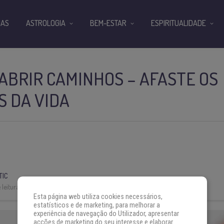
IAS
ASTROLOGIA
BEM-ESTAR
ESPIRITUALIDADE
ABRIR CAMINHOS – AFASTE OS
S DA VIDA
TIC
leitura:
3 min
Esta página web utiliza cookies necessários,
estatísticos e de marketing, para melhorar a
experiência de navegação do Utilizador, apresentar
acções de marketing do seu interesse e elaborar