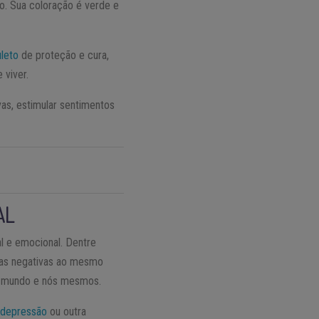
o. Sua coloração é verde e
leto
de proteção e cura,
 viver.
vas, estimular sentimentos
AL
l e emocional. Dentre
gias negativas ao mesmo
 o mundo e nós mesmos.
e
depressão
ou outra