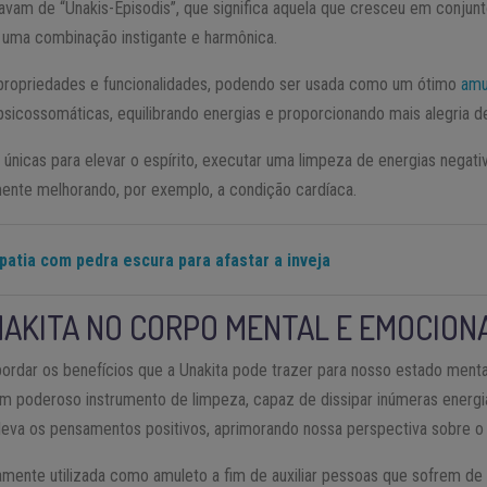
avam de “Unakis-Episodis”, que significa aquela que cresceu em conjunt
m uma combinação instigante e harmônica.
s propriedades e funcionalidades, podendo ser usada como um ótimo
amu
icossomáticas, equilibrando energias e proporcionando mais alegria de
únicas para elevar o espírito, executar uma limpeza de energias negati
amente melhorando, por exemplo, a condição cardíaca.
atia com pedra escura para afastar a inveja
NAKITA NO CORPO MENTAL E EMOCION
bordar os benefícios que a Unakita pode trazer para nosso estado menta
 um poderoso instrumento de limpeza, capaz de dissipar inúmeras ener
leva os pensamentos positivos, aprimorando nossa perspectiva sobre
lamente utilizada como amuleto a fim de auxiliar pessoas que sofrem d