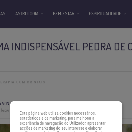
IAS
ASTROLOGIA
BEM-ESTAR
ESPIRITUALIDADE
MA INDISPENSÁVEL PEDRA DE 
TERAPIA COM CRISTAIS
A VON AH
leitura:
6 min
Esta página web utiliza cookies necessários,
estatísticos e de marketing, para melhorar a
experiência de navegação do Utilizador, apresentar
acções de marketing do seu interesse e elaborar