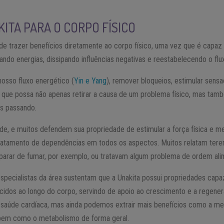
KITA PARA O CORPO FÍSICO
e trazer benefícios diretamente ao corpo físico, uma vez que é capaz 
ndo energias, dissipando influências negativas e reestabelecendo o flu
nosso fluxo energético (
Yin e Yang
), remover bloqueios, estimular sensa
 que possa não apenas retirar a causa de um problema físico, mas tam
os passando.
ade, e muitos defendem sua propriedade de estimular a força física e m
o tratamento de dependências em todos os aspectos. Muitos relatam ter
parar de fumar, por exemplo, ou tratavam algum problema de ordem ali
specialistas da área sustentam que a Unakita possui propriedades capa
cidos ao longo do corpo, servindo de apoio ao crescimento e a regen
 saúde cardíaca, mas ainda podemos extrair mais benefícios como a mel
 bem como o metabolismo de forma geral.