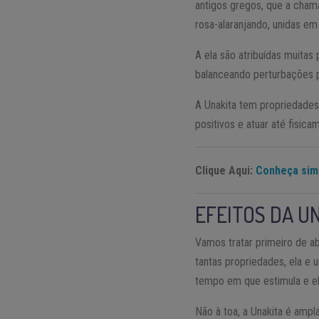
antigos gregos, que a cham
rosa-alaranjando, unidas e
A ela são atribuídas muita
balanceando perturbações ps
A Unakita tem propriedades 
positivos e atuar até fisic
Clique Aqui:
Conheça simp
EFEITOS DA U
Vamos tratar primeiro de a
tantas propriedades, ela e
tempo em que estimula e e
Não à toa, a Unakita é amp