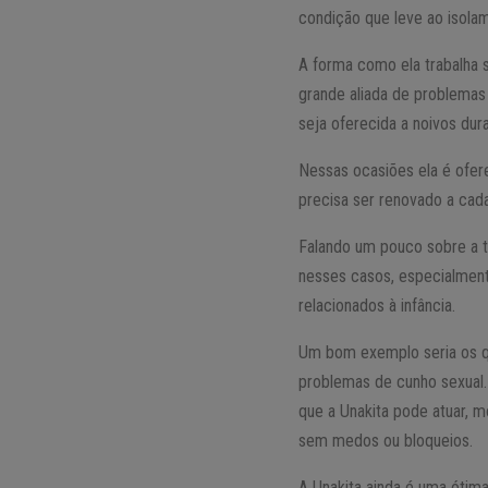
condição que leve ao isolam
A forma como ela trabalha
grande aliada de problemas
seja oferecida a noivos d
Nessas ocasiões ela é ofer
precisa ser renovado a cad
Falando um pouco sobre a t
nesses casos, especialmen
relacionados à infância.
Um bom exemplo seria os q
problemas de cunho sexual.
que a Unakita pode atuar, 
sem medos ou bloqueios.
A Unakita ainda é uma ótim