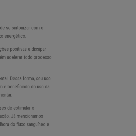
de se sintonizar com o
xo energético.
ções positivas e dissipar
bém acelerar todo processo
ental. Dessa forma, seu uso
em e beneficiado do uso da
mentar.
zes de estimular o
eração. Já mencionamos
hora do fluxo sanguíneo e