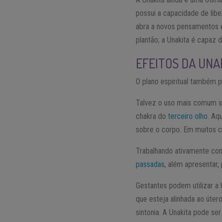
possui a capacidade de lib
abra a novos pensamentos e
plantão; a Unakita é capaz 
EFEITOS DA UNA
O plano espiritual também p
Talvez o uso mais comum se
chakra do
terceiro olho
. Aq
sobre o corpo. Em muitos c
Trabalhando ativamente co
passadas
, além apresentar,
Gestantes podem utilizar a
que esteja alinhada ao úter
sintonia. A Unakita pode se