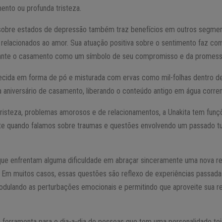
ento ou profunda tristeza.
 sobre estados de depressão também traz benefícios em outros segmen
 relacionados ao amor. Sua atuação positiva sobre o sentimento faz com
urante o casamento como um símbolo de seu compromisso e da promessa
ecida em forma de pó e misturada com ervas como mil-folhas dentro d
a aniversário de casamento, liberando o conteúdo antigo em água corren
risteza, problemas amorosos e de relacionamentos, a Unakita tem funç
te quando falamos sobre traumas e questões envolvendo um passado t
ue enfrentam alguma dificuldade em abraçar sinceramente uma nova r
 Em muitos casos, essas questões são reflexo de experiências passadas
modulando as perturbações emocionais e permitindo que aproveite sua r
a ferramenta para o dia-a-dia de pessoas que tem uma personalidade te