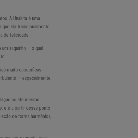
tos. A Unakita é uma
 que ela tradicionalmente
 de felicidade.
e um saquinho — o qual
te.
ões muito específicas
urbulento — especialmente
elação ou até mesmo
, e é a partir desse ponto
elação de forma harmônica,
imosa, por exemplo, pois