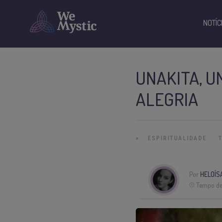
NOTÍC
UNAKITA, U
ALEGRIA
»
ESPIRITUALIDADE
Por
HELOÍS
Tempo de 