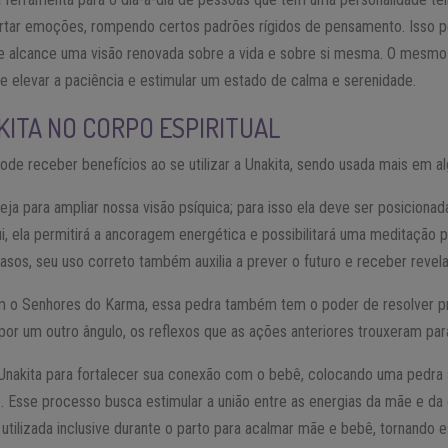
ertar emoções, rompendo certos padrões rígidos de pensamento. Isso 
 alcance uma visão renovada sobre a vida e sobre si mesma. O mesmo 
de elevar a paciência e estimular um estado de calma e serenidade.
KITA NO CORPO ESPIRITUAL
ode receber benefícios ao se utilizar a Unakita, sendo usada mais em al
ja para ampliar nossa visão psíquica; para isso ela deve ser posiciona
ui, ela permitirá a ancoragem energética e possibilitará uma meditação p
asos, seu uso correto também auxilia a prever o futuro e receber reve
m o Senhores do Karma, essa pedra também tem o poder de resolver 
 por um outro ângulo, os reflexos que as ações anteriores trouxeram par
 Unakita para fortalecer sua conexão com o bebê, colocando uma pedra 
o. Esse processo busca estimular a união entre as energias da mãe e da
r utilizada inclusive durante o parto para acalmar mãe e bebê, tornando 