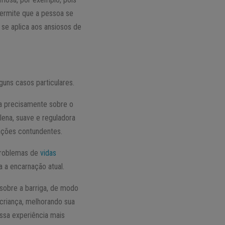
permite que a pessoa se
se aplica aos ansiosos de
guns casos particulares.
da precisamente sobre o
lena, suave e reguladora
lações contundentes.
problemas de
vidas
a a encarnação atual.
sobre a barriga, de modo
 criança, melhorando sua
essa experiência mais