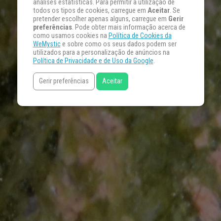
análises estatísticas. Para permitir a utilização de
todos os tipos de cookies, carregue em
Aceitar
. Se
pretender escolher apenas alguns, carregue em
Gerir
preferências
. Pode obter mais informação acerca de
como usamos cookies na
Política de Cookies da
WeMystic
e sobre como os seus dados podem ser
utilizados para a personalização de anúncios na
Política de Privacidade e de Uso da Google
.
Gerir preferências
Aceitar