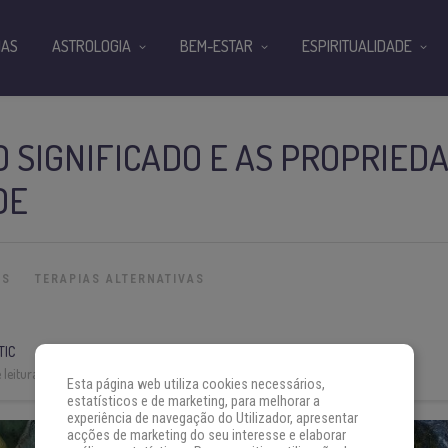
IAS
ASTROLOGIA
BEM-ESTAR
ESPIRITUALIDADE
 SIGNIFICADO E AS PROPRIED
DE
IS
TERAPIAS ALTERNATIVAS
TIC
leitura:
2 min
Esta página web utiliza cookies necessários,
estatísticos e de marketing, para melhorar a
experiência de navegação do Utilizador, apresentar
acções de marketing do seu interesse e elaborar