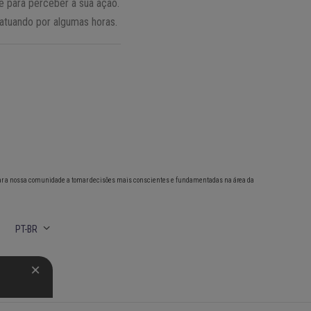
e para perceber a sua ação.
a atuando por algumas horas.
ar a nossa comunidade a tomar decisões mais conscientes e fundamentadas na área da
PT-BR