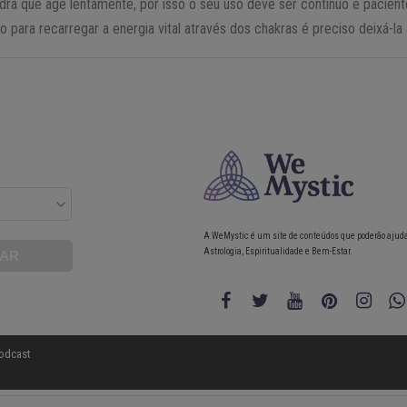
ra que age lentamente, por isso o seu uso deve ser contínuo e pacient
ão para recarregar a energia vital através dos chakras é preciso deixá-l
A WeMystic é um site de conteúdos que poderão ajud
Astrologia, Espiritualidade e Bem-Estar.
odcast