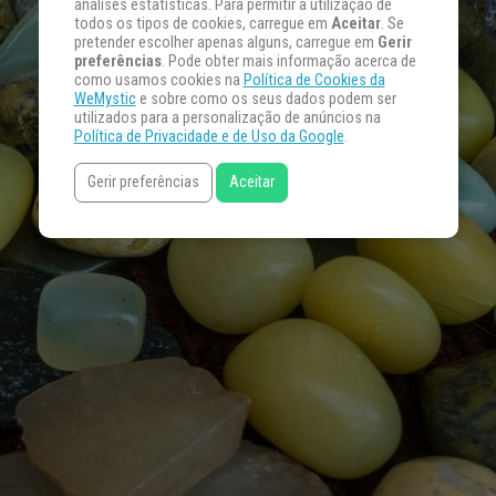
análises estatísticas. Para permitir a utilização de
todos os tipos de cookies, carregue em
Aceitar
. Se
pretender escolher apenas alguns, carregue em
Gerir
preferências
. Pode obter mais informação acerca de
como usamos cookies na
Política de Cookies da
WeMystic
e sobre como os seus dados podem ser
utilizados para a personalização de anúncios na
Política de Privacidade e de Uso da Google
.
Gerir preferências
Aceitar