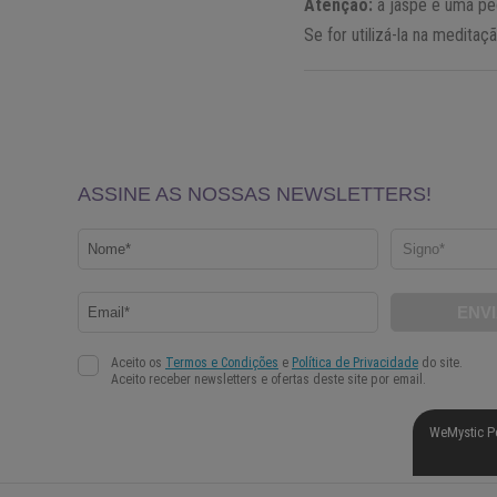
Atenção:
a jaspe é uma ped
Se for utilizá-la na meditaç
WeMystic P