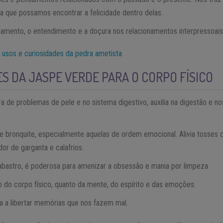
 que possamos encontrar a felicidade dentro delas.
mento, o entendimento e a doçura nos relacionamentos interpressoais
 usos e curiosidades da pedra ametista
S DA JASPE VERDE PARA O CORPO FÍSICO
ura de problemas de pele e no sistema digestivo, auxilia na digestão e 
de bronquite, especialmente aquelas de ordem emocional. Alivia tosses 
dor de garganta e calafrios.
abastro, é poderosa para amenizar a obsessão e mania por limpeza
o do corpo físico, quanto da mente, do espírito e das emoções.
a a libertar memórias que nos fazem mal.