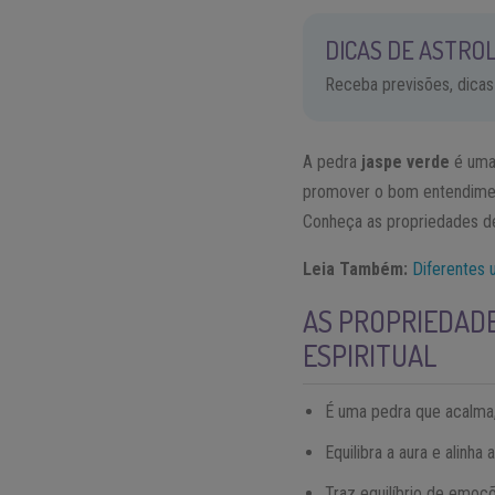
DICAS DE ASTROL
Receba previsões, dicas
A pedra
jaspe verde
é uma 
promover o bom entendiment
Conheça as propriedades d
Leia Também:
Diferentes u
AS PROPRIEDADE
ESPIRITUAL
É uma pedra que acalma, 
Equilibra a aura e alinha 
Traz equilíbrio de emoç