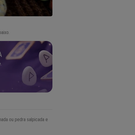
baixo.
A
.
hada ou pedra salpicada e