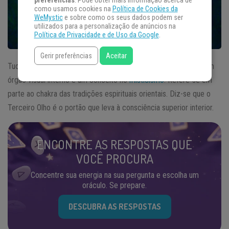
preferências
. Pode obter mais informação acerca de
como usamos cookies na
Política de Cookies da
WeMystic
e sobre como os seus dados podem ser
utilizados para a personalização de anúncios na
Política de Privacidade e de Uso da Google
.
Gerir preferências
Aceitar
Tudo se resume ao terceiro olho místico. O
Terceiro Olho
é um
órgão visual interno e um conceito no
misticismo
. Refere-se em
parte ao chakra das tradições espirituais orientais. Diz-se que o
Terceiro Olho é o portão que leva à consciência superior interior.
ENCONTRE AS RESPOSTAS QUE
VOCÊ PROCURA
Concentre sua energia na sua pergunta e escolha um
oráculo. Se prepare.
DESCUBRA AS RESPOSTAS