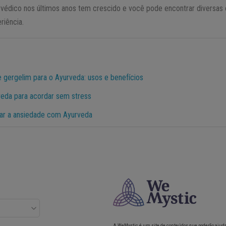
védico nos últimos anos tem crescido e você pode encontrar diversas
riência.
e gergelim para o Ayurveda: usos e benefícios
veda para acordar sem stress
lar a ansiedade com Ayurveda
A WeMystic é um site de conteúdos que poderão ajud