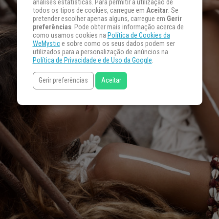
análises estatísticas. Para permitir a utilização de
todos os tipos de cookies, carregue em
Aceitar
. Se
pretender escolher apenas alguns, carregue em
Gerir
preferências
. Pode obter mais informação acerca de
como usamos cookies na
Política de Cookies da
WeMystic
e sobre como os seus dados podem ser
utilizados para a personalização de anúncios na
Política de Privacidade e de Uso da Google
.
Gerir preferências
Aceitar