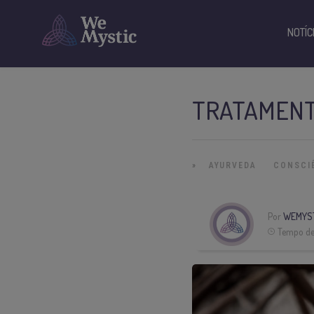
NOTÍC
TRATAMENTO
»
AYURVEDA
CONSCI
Por
WEMYS
Tempo de 