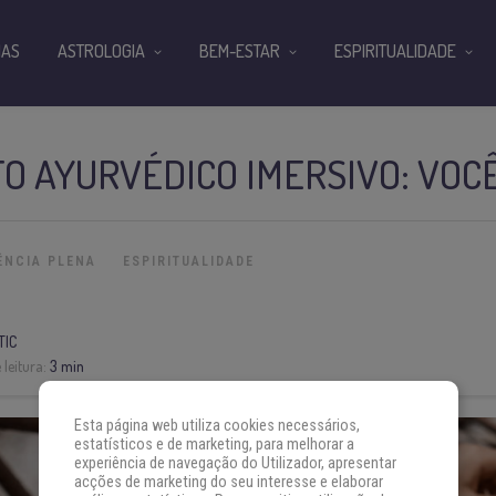
IAS
ASTROLOGIA
BEM-ESTAR
ESPIRITUALIDADE
 AYURVÉDICO IMERSIVO: VOCÊ
ÊNCIA PLENA
ESPIRITUALIDADE
TIC
leitura:
3 min
Esta página web utiliza cookies necessários,
estatísticos e de marketing, para melhorar a
experiência de navegação do Utilizador, apresentar
acções de marketing do seu interesse e elaborar