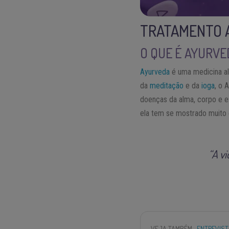
TRATAMENTO 
O QUE É AYURVE
Ayurveda
é uma medicina alt
da
meditação
e da
ioga
, o 
doenças da alma, corpo e es
ela tem se mostrado muito 
“A v
VEJA TAMBÉM
ENTREVIST