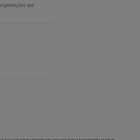
 organizações que
ar a nossa comunidade a tomar decisões mais conscientes e fundamentadas na área da