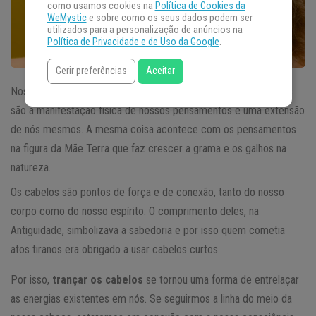
como usamos cookies na
Política de Cookies da
WeMystic
e sobre como os seus dados podem ser
utilizados para a personalização de anúncios na
Política de Privacidade e de Uso da Google
.
Gerir preferências
Aceitar
Nossos cabelos não estão na cabeça por engano ou acaso, eles
são a manifestação física de nossos pensamentos e uma extensão
de nós mesmos. A mesma coisa acontece com os pensamentos
na figura da Mãe Terra que faz crescer a grama e os galhos na
natureza.
Os cabelos são pontos de força e de conexão, tanto do nosso
corpo como do nosso espírito. O comprimento deles, na
Antiguidade, simbolizava a sabedoria e por isso quem cometia
atos tiranos era obrigado a usar cabelos curtos.
Por isso,
trançar os cabelos
se tornou uma forma de entrelaçar
as energias existentes em nós. Se seguirmos a linha do meio da