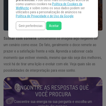
preferências
. Pode obter mais informação acerca de
como usamos cookies na
Política de Cookies da
WeMystic
e sobre como os seus dados podem ser
utilizados para a personalização de anúncios na
Política de Privacidade e de Uso da Google
.
Gerir preferências
Aceitar
Sonhar com sorvete
. Dificilmente se imagina algo negativo de
um cenário como esse. De fato, geralmente o doce remete ao
prazer e a satisfação frente a vida. Aprenda a saborear cada
momento que estiver vivendo, mesmo que não seja dos melhores,
você há de tirar uma lição e evoluir com ele. Veja quais são as
possibilidades de interpretação para esse sonho.
ENCONTRE AS RESPOSTAS QUE
VOCÊ PROCURA
Concentre sua energia na sua pergunta e escolha um