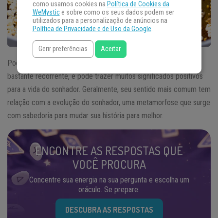
como usamos cookies na
Política de Cookies da
WeMystic
e sobre como os seus dados podem ser
utilizados para a personalização de anúncios na
Política de Privacidade e de Uso da Google
.
Gerir preferências
Aceitar
Pode parecer engraçado, mas
sonhar com pipoca
é algo
bastante recorrente, e pode trazer muitos significados positivos
para a vida do sonhador. Geralmente, seu sentido mais comum tem
relação com a evolução do sonhador, uma metamorfose que surge
com sabedoria para mudar sua história para melhor.
ENCONTRE AS RESPOSTAS QUE
VOCÊ PROCURA
Concentre sua energia na sua pergunta e escolha um
oráculo. Se prepare.
DESCUBRA AS RESPOSTAS