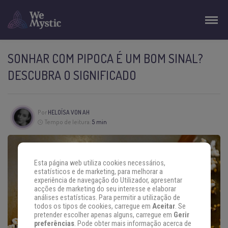
SONHAR COM PIPOCA É UM BOM SINAL?
DESCUBRA O SIGNIFICADO
Por
HELOÍSA VON AH
Tempo de leitura:
5 min
Esta página web utiliza cookies necessários,
estatísticos e de marketing, para melhorar a
experiência de navegação do Utilizador, apresentar
acções de marketing do seu interesse e elaborar
análises estatísticas. Para permitir a utilização de
todos os tipos de cookies, carregue em
Aceitar
. Se
pretender escolher apenas alguns, carregue em
Gerir
preferências
. Pode obter mais informação acerca de