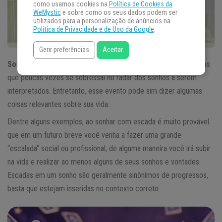
como usamos cookies na
Política de Cookies da
WeMystic
e sobre como os seus dados podem ser
utilizados para a personalização de anúncios na
Política de Privacidade e de Uso da Google
.
Gerir preferências
Aceitar
Sonhar com escada
é um acontecimento bastante comum, mas
que poucas vezes se sobressai no radar dos sonhos a serem
interpretados. Entretanto, esse evento pode sim dizer algumas
coisas relevantes sobre sua vida.
Dentre alguns exemplos, ao sonhar com escada é muito provável
que em um futuro breve você venha a fazer uma grande
“escalada” social ou profissional; de alguma maneira você irá subir
na vida e realizar ao menos alguns de seus sonhos e vontades.
Escadas em um sonho são geralmente sinônimos de progressos,
basta que estejam inseridas no contexto correto.