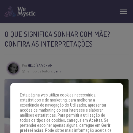
O QUE SIGNIFICA SONHAR COM MÃE?
CONFIRA AS INTERPRETAÇÕES
Por
HELOÍSA VON AH
Tempo de leitura:
9 min
Esta página web utiliza cookies necessários,
estatísticos e de marketing, para melhorar a
experiência de navegação do Utilizador, apresentar
acções de marketing do seu interesse e elaborar
análises estatísticas. Para permitir a utilização de
todos os tipos de cookies, carregue em
Aceitar
. Se
pretender escolher apenas alguns, carregue em
Gerir
preferências
. Pode obter mais informação acerca de