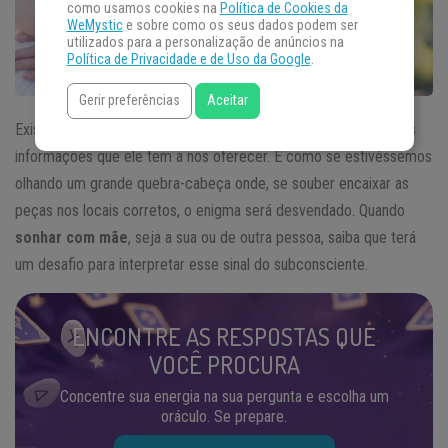
como usamos cookies na
Política de Cookies da
WeMystic
e sobre como os seus dados podem ser
utilizados para a personalização de anúncios na
Política de Privacidade e de Uso da Google
.
Gerir preferências
Aceitar
Existe muito a se aprender com o mundo dos sonhos e todas as
informações que ele tem a nos oferecer. É como se estivéssemos
olhando um grande quebra-cabeça onde, se souber encaixar as
peças nos locais corretos, o enigma será desvendado. Quando
sonhar com mãe
, seja a sua ou de outra pessoa, saiba que terá
um desafio para interpretar esse sinal do subconsciente.
ENCONTRE AS RESPOSTAS QUE
VOCÊ PROCURA
Concentre sua energia na sua pergunta e escolha um
oráculo. Se prepare.