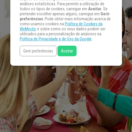
análises estatísticas. Para permitir a utilização de
todos os tipos de cookies, carregue em
Aceitar
. Se
pretender escolher apenas alguns, carregue em
Gerir
preferências
. Pode obter mais informação acerca de
como usamos cookies na
Política de Cookies da
WeMystic
e sobre como os seus dados podem ser
utilizados para a personalização de anúncios na
Política de Privacidade e de Uso da Google
.
Gerir preferências
Aceitar