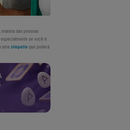
A maioria das pessoas
– especialmente se você é
ja uma
simpatia
que poderá
A
.