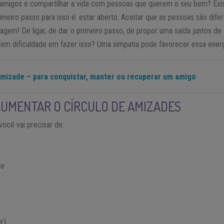
 amigos e compartilhar a vida com pessoas que querem o seu bem? Exi
imeiro passo para isso é: estar aberto. Aceitar que as pessoas são dife
gem! De ligar, de dar o primeiro passo, de propor uma saída juntos de 
em dificuldade em fazer isso? Uma simpatia pode favorecer essa energi
 amizade – para conquistar, manter ou recuperar um amigo
AUMENTAR O CÍRCULO DE AMIZADES
você vai precisar de:
de
r)