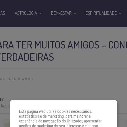
IAS
ASTROLOGIA
BEM-ESTAR
ESPIRITUALIDADE
ARA TER MUITOS AMIGOS – CON
VERDADEIRAS
IAS PARA O AMOR
TIC
leitura:
3 min
Esta página web utiliza cookies necessários,
estatísticos e de marketing, para melhorar a
experiência de navegação do Utilizador, apresentar
acções de marketing do seu interesse e elaborar