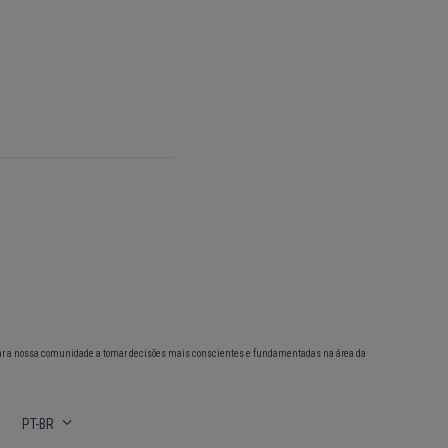
ar a nossa comunidade a tomar decisões mais conscientes e fundamentadas na área da
PT-BR