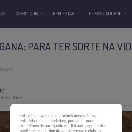
IAS
ASTROLOGIA
BEM-ESTAR
ESPIRITUALIDADE
IGANA: PARA TER SORTE NA VI
PATIAS
TIC
leitura:
3 min
Esta página web utiliza cookies necessários,
estatísticos e de marketing, para melhorar a
experiência de navegação do Utilizador, apresentar
acções de marketing do seu interesse e elaborar