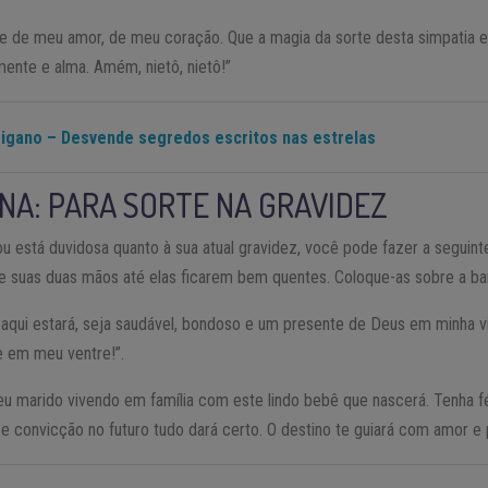
de de meu amor, de meu coração. Que a magia da sorte desta simpatia e
nte e alma. Amém, nietô, nietô!”
igano – Desvende segredos escritos nas estrelas
ANA: PARA SORTE NA GRAVIDEZ
u está duvidosa quanto à sua atual gravidez, você pode fazer a seguint
ue suas duas mãos até elas ficarem bem quentes. Coloque-as sobre a bar
 aqui estará, seja saudável, bondoso e um presente de Deus em minha v
e em meu ventre!”.
u marido vivendo em família com este lindo bebê que nascerá. Tenha fé
e convicção no futuro tudo dará certo. O destino te guiará com amor e 