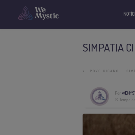
NOTÍC
SIMPATIA C
»
POVO CIGANO
SIM
Por
WEMYS
Tempo de 