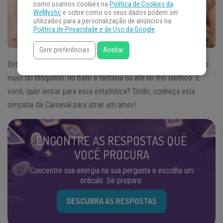
como usamos cookies na
Política de Cookies da
WeMystic
e sobre como os seus dados podem ser
utilizados para a personalização de anúncios na
Política de Privacidade e de Uso da Google
.
Gerir preferências
Aceitar
Entre um burburinho e outro, há quem encontre a
alma gêmea
no
meio do bloquinho, no baile à fantasia ou até no trio elétrico. E
você, quer entrar para essa estatística? Então, conheça esta
simpatia de Carnaval para atrair um amor!
ENCONTRE AS RESPOSTAS QUE
VOCÊ PROCURA
Concentre sua energia na sua pergunta e escolha um
oráculo. Se prepare.
DESCUBRA AS RESPOSTAS