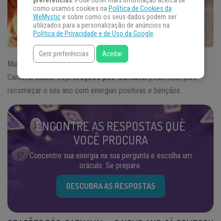
preferências
. Pode obter mais informação acerca de
como usamos cookies na
Política de Cookies da
WeMystic
e sobre como os seus dados podem ser
utilizados para a personalização de anúncios na
Política de Privacidade e de Uso da Google
.
Gerir preferências
Aceitar
Muitos dizem que o ano só começa de verdade depois que o
Carnaval acaba. Veja
orações pós-Carnaval
poderosas para
recomeçar o seu ano com energias positivas e bênçãos.
ENCONTRE AS RESPOSTAS QUE
VOCÊ PROCURA
Concentre sua energia na sua pergunta e escolha um
oráculo. Se prepare.
DESCUBRA AS RESPOSTAS