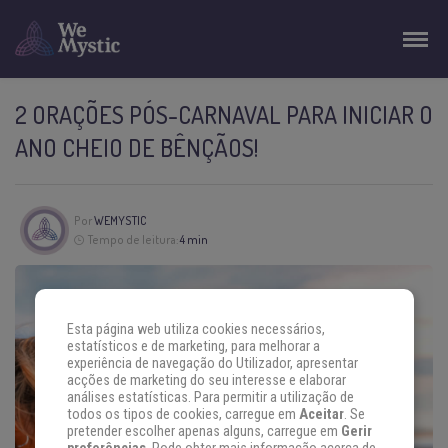
2 ORAÇÕES PÓS-CARNAVAL PARA INICIAR O
ANO CHEIO DE BÊNÇÃOS!
Por
WEMYSTIC
Tempo de leitura:
4 min
Esta página web utiliza cookies necessários,
estatísticos e de marketing, para melhorar a
experiência de navegação do Utilizador, apresentar
acções de marketing do seu interesse e elaborar
análises estatísticas. Para permitir a utilização de
todos os tipos de cookies, carregue em
Aceitar
. Se
pretender escolher apenas alguns, carregue em
Gerir